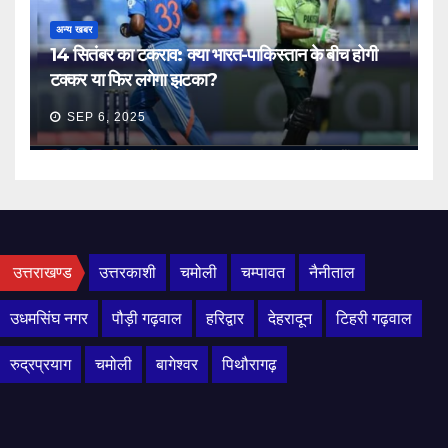
अन्य खबर
14 सितंबर का टकराव: क्या भारत-पाकिस्तान के बीच होगी
टक्कर या फिर लगेगा झटका?
SEP 6, 2025
उत्तराखण्ड
उत्तरकाशी
चमोली
चम्पावत
नैनीताल
उधमसिंघ नगर
पौड़ी गढ़वाल
हरिद्वार
देहरादून
टिहरी गढ़वाल
रुद्रप्रयाग
चमोली
बागेश्वर
पिथौरागढ़