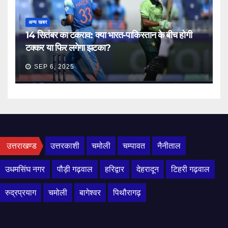
अन्य खबर
14 सितंबर का टकराव: क्या भारत-पाकिस्तान के बीच होगी
टक्कर या फिर लगेगा झटका?
SEP 6, 2025
उत्तराखण्ड
उत्तरकाशी
चमोली
चम्पावत
नैनीताल
उधमसिंघ नगर
पौड़ी गढ़वाल
हरिद्वार
देहरादून
टिहरी गढ़वाल
रुद्रप्रयाग
चमोली
बागेश्वर
पिथौरागढ़