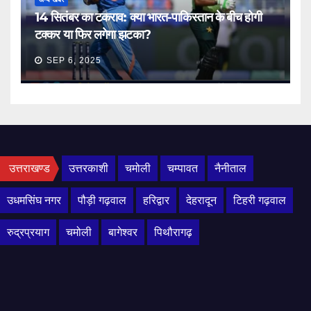
14 सितंबर का टकराव: क्या भारत-पाकिस्तान के बीच होगी
टक्कर या फिर लगेगा झटका?
SEP 6, 2025
उत्तराखण्ड
उत्तरकाशी
चमोली
चम्पावत
नैनीताल
उधमसिंघ नगर
पौड़ी गढ़वाल
हरिद्वार
देहरादून
टिहरी गढ़वाल
रुद्रप्रयाग
चमोली
बागेश्वर
पिथौरागढ़