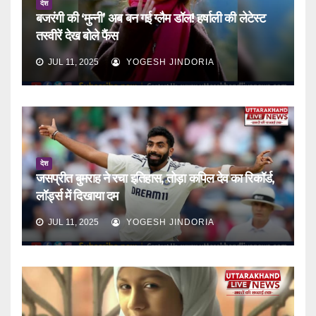
देश
बजरंगी की ‘मुन्नी’ अब बन गई ग्लैम डॉल! हर्षाली की लेटेस्ट
तस्वीरें देख बोले फैंस
JUL 11, 2025
YOGESH JINDORIA
देश
जसप्रीत बुमराह ने रचा इतिहास, तोड़ा कपिल देव का रिकॉर्ड,
लॉर्ड्स में दिखाया दम
JUL 11, 2025
YOGESH JINDORIA