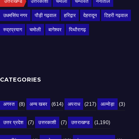
उत्तराखण्ड
उत्तरकाशी
चमोली
चम्पावत
नैनीताल
उधमसिंघ नगर
पौड़ी गढ़वाल
हरिद्वार
देहरादून
टिहरी गढ़वाल
रुद्रप्रयाग
चमोली
बागेश्वर
पिथौरागढ़
CATEGORIES
अगस्त
(8)
अन्य खबर
(614)
अपराध
(217)
अल्मोड़ा
(3)
उत्तर प्रदेश
(7)
उत्तरकाशी
(7)
उत्तराखण्ड
(1,190)