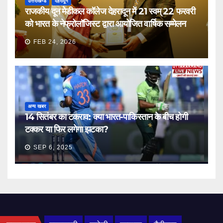
उत्तराखण्ड
देहरादून
राजकीय दून मेडीकल कॉलेज देहरादून में 21 स्वम् 22 फरवरी
को भारत के नेफ्रोलॉजिस्ट द्वारा आयोजित वार्षिक सम्मेलन
FEB 24, 2026
अन्य खबर
14 सितंबर का टकराव: क्या भारत-पाकिस्तान के बीच होगी
टक्कर या फिर लगेगा झटका?
SEP 6, 2025