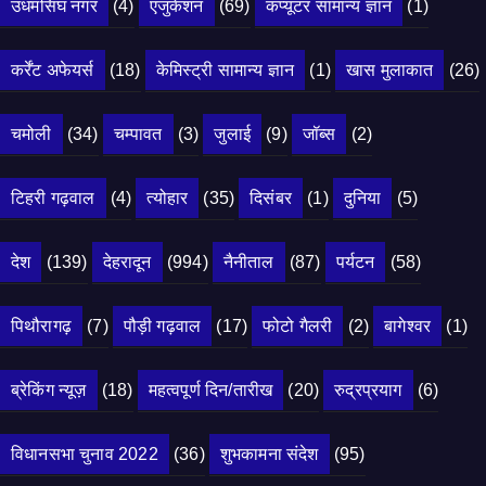
उधमसिंघ नगर
(4)
एजुकेशन
(69)
कंप्यूटर सामान्य ज्ञान
(1)
कर्रेंट अफेयर्स
(18)
केमिस्ट्री सामान्य ज्ञान
(1)
खास मुलाकात
(26)
चमोली
(34)
चम्पावत
(3)
जुलाई
(9)
जॉब्स
(2)
टिहरी गढ़वाल
(4)
त्योहार
(35)
दिसंबर
(1)
दुनिया
(5)
देश
(139)
देहरादून
(994)
नैनीताल
(87)
पर्यटन
(58)
पिथौरागढ़
(7)
पौड़ी गढ़वाल
(17)
फोटो गैलरी
(2)
बागेश्वर
(1)
ब्रेकिंग न्यूज़
(18)
महत्वपूर्ण दिन/तारीख
(20)
रुद्रप्रयाग
(6)
विधानसभा चुनाव 2022
(36)
शुभकामना संदेश
(95)