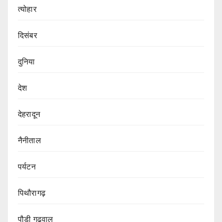
त्योहार
दिसंबर
दुनिया
देश
देहरादून
नैनीताल
पर्यटन
पिथौरागढ़
पौड़ी गढ़वाल