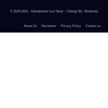
© 2020-2021
- Uttarakhand Live News -
|
Design By:
Mediavita
About Us
Disclaimer
Privacy Policy
Contact us