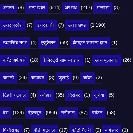
अगस्त
(8)
अन्य खबर
(614)
अपराध
(217)
अल्मोड़ा
(3)
उत्तर प्रदेश
(7)
उत्तरकाशी
(7)
उत्तराखण्ड
(1,190)
उधमसिंघ नगर
(4)
एजुकेशन
(69)
कंप्यूटर सामान्य ज्ञान
(1)
कर्रेंट अफेयर्स
(18)
केमिस्ट्री सामान्य ज्ञान
(1)
खास मुलाकात
(26)
चमोली
(34)
चम्पावत
(3)
जुलाई
(9)
जॉब्स
(2)
टिहरी गढ़वाल
(4)
त्योहार
(35)
दिसंबर
(1)
दुनिया
(5)
देश
(139)
देहरादून
(994)
नैनीताल
(87)
पर्यटन
(58)
पिथौरागढ़
(7)
पौड़ी गढ़वाल
(17)
फोटो गैलरी
(2)
बागेश्वर
(1)