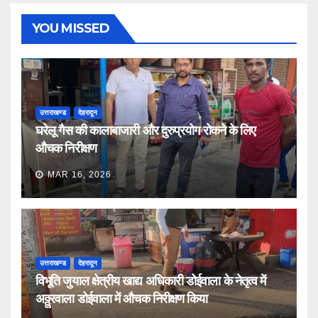
YOU MISSED
उत्तराखण्ड
देहरादून
घरेलू गैस की कालाबाजारी और दुरुप्रयोग रोकने के लिए
औचक निरीक्षण
MAR 16, 2026
उत्तराखण्ड
देहरादून
विभूति जुयाल क्षेत्रीय खाद्य अधिकारी डोईवाला के नेतृत्व में
अठ्ठुरवाला डोईवाला में औचक निरीक्षण किया