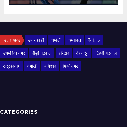
उत्तराखण्ड
उत्तरकाशी
चमोली
चम्पावत
नैनीताल
उधमसिंघ नगर
पौड़ी गढ़वाल
हरिद्वार
देहरादून
टिहरी गढ़वाल
रुद्रप्रयाग
चमोली
बागेश्वर
पिथौरागढ़
CATEGORIES