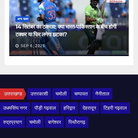
अन्य खबर
14 सितंबर का टकराव: क्या भारत-पाकिस्तान के बीच होगी
टक्कर या फिर लगेगा झटका?
SEP 6, 2025
उत्तराखण्ड
उत्तरकाशी
चमोली
चम्पावत
नैनीताल
उधमसिंघ नगर
पौड़ी गढ़वाल
हरिद्वार
देहरादून
टिहरी गढ़वाल
रुद्रप्रयाग
चमोली
बागेश्वर
पिथौरागढ़