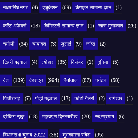
उधमसिंघ नगर
(4)
एजुकेशन
(69)
कंप्यूटर सामान्य ज्ञान
(1)
कर्रेंट अफेयर्स
(18)
केमिस्ट्री सामान्य ज्ञान
(1)
खास मुलाकात
(26)
चमोली
(34)
चम्पावत
(3)
जुलाई
(9)
जॉब्स
(2)
टिहरी गढ़वाल
(4)
त्योहार
(35)
दिसंबर
(1)
दुनिया
(5)
देश
(139)
देहरादून
(994)
नैनीताल
(87)
पर्यटन
(58)
पिथौरागढ़
(7)
पौड़ी गढ़वाल
(17)
फोटो गैलरी
(2)
बागेश्वर
(1)
ब्रेकिंग न्यूज़
(18)
महत्वपूर्ण दिन/तारीख
(20)
रुद्रप्रयाग
(6)
विधानसभा चुनाव 2022
(36)
शुभकामना संदेश
(95)