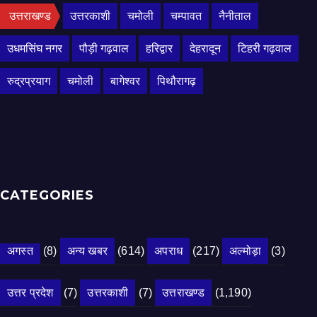
उत्तराखण्ड
उत्तरकाशी
चमोली
चम्पावत
नैनीताल
उधमसिंघ नगर
पौड़ी गढ़वाल
हरिद्वार
देहरादून
टिहरी गढ़वाल
रुद्रप्रयाग
चमोली
बागेश्वर
पिथौरागढ़
CATEGORIES
अगस्त
(8)
अन्य खबर
(614)
अपराध
(217)
अल्मोड़ा
(3)
उत्तर प्रदेश
(7)
उत्तरकाशी
(7)
उत्तराखण्ड
(1,190)