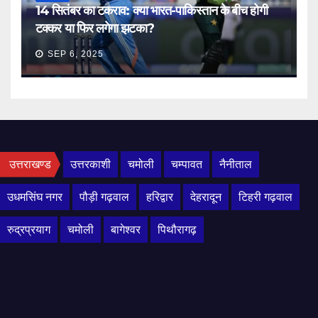
14 सितंबर का टकराव: क्या भारत-पाकिस्तान के बीच होगी
टक्कर या फिर लगेगा झटका?
SEP 6, 2025
उत्तराखण्ड
उत्तरकाशी
चमोली
चम्पावत
नैनीताल
उधमसिंघ नगर
पौड़ी गढ़वाल
हरिद्वार
देहरादून
टिहरी गढ़वाल
रुद्रप्रयाग
चमोली
बागेश्वर
पिथौरागढ़