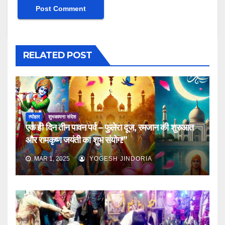
RELATED POST
त्योहार
शुभकामना संदेश
एक ही दिन तीन पावन पर्व – फुलेरा दूज, रमजान की शुरुआत
और रामकृष्ण जयंती का शुभ संयोग!”
MAR 1, 2025
YOGESH JINDORIA