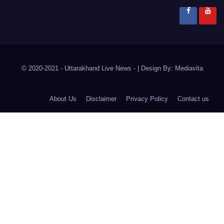
© 2020-2021
- Uttarakhand Live News -
|
Design By:
Mediavita
About Us
Disclaimer
Privacy Policy
Contact us