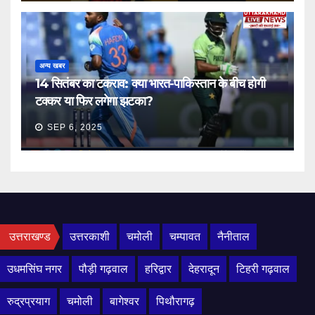
अन्य खबर
14 सितंबर का टकराव: क्या भारत-पाकिस्तान के बीच होगी
टक्कर या फिर लगेगा झटका?
SEP 6, 2025
उत्तराखण्ड
उत्तरकाशी
चमोली
चम्पावत
नैनीताल
उधमसिंघ नगर
पौड़ी गढ़वाल
हरिद्वार
देहरादून
टिहरी गढ़वाल
रुद्रप्रयाग
चमोली
बागेश्वर
पिथौरागढ़