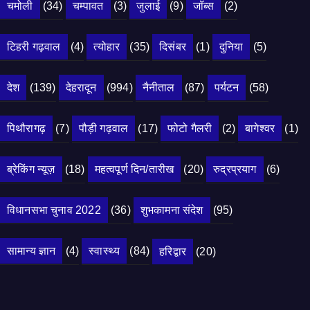
चमोली
(34)
चम्पावत
(3)
जुलाई
(9)
जॉब्स
(2)
टिहरी गढ़वाल
(4)
त्योहार
(35)
दिसंबर
(1)
दुनिया
(5)
देश
(139)
देहरादून
(994)
नैनीताल
(87)
पर्यटन
(58)
पिथौरागढ़
(7)
पौड़ी गढ़वाल
(17)
फोटो गैलरी
(2)
बागेश्वर
(1)
ब्रेकिंग न्यूज़
(18)
महत्वपूर्ण दिन/तारीख
(20)
रुद्रप्रयाग
(6)
विधानसभा चुनाव 2022
(36)
शुभकामना संदेश
(95)
सामान्य ज्ञान
(4)
स्वास्थ्य
(84)
हरिद्वार
(20)