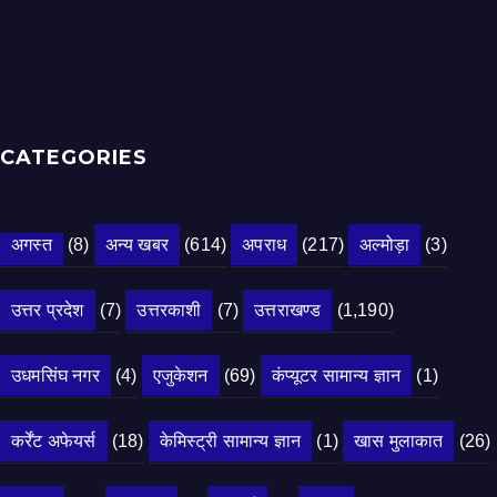
CATEGORIES
अगस्त
(8)
अन्य खबर
(614)
अपराध
(217)
अल्मोड़ा
(3)
उत्तर प्रदेश
(7)
उत्तरकाशी
(7)
उत्तराखण्ड
(1,190)
उधमसिंघ नगर
(4)
एजुकेशन
(69)
कंप्यूटर सामान्य ज्ञान
(1)
कर्रेंट अफेयर्स
(18)
केमिस्ट्री सामान्य ज्ञान
(1)
खास मुलाकात
(26)