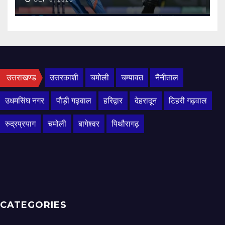
उत्तराखण्ड
उत्तरकाशी
चमोली
चम्पावत
नैनीताल
उधमसिंघ नगर
पौड़ी गढ़वाल
हरिद्वार
देहरादून
टिहरी गढ़वाल
रुद्रप्रयाग
चमोली
बागेश्वर
पिथौरागढ़
CATEGORIES