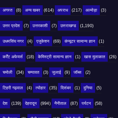
अगस्त
(8)
अन्य खबर
(614)
अपराध
(217)
अल्मोड़ा
(3)
उत्तर प्रदेश
(7)
उत्तरकाशी
(7)
उत्तराखण्ड
(1,190)
उधमसिंघ नगर
(4)
एजुकेशन
(69)
कंप्यूटर सामान्य ज्ञान
(1)
कर्रेंट अफेयर्स
(18)
केमिस्ट्री सामान्य ज्ञान
(1)
खास मुलाकात
(26)
चमोली
(34)
चम्पावत
(3)
जुलाई
(9)
जॉब्स
(2)
टिहरी गढ़वाल
(4)
त्योहार
(35)
दिसंबर
(1)
दुनिया
(5)
देश
(139)
देहरादून
(994)
नैनीताल
(87)
पर्यटन
(58)