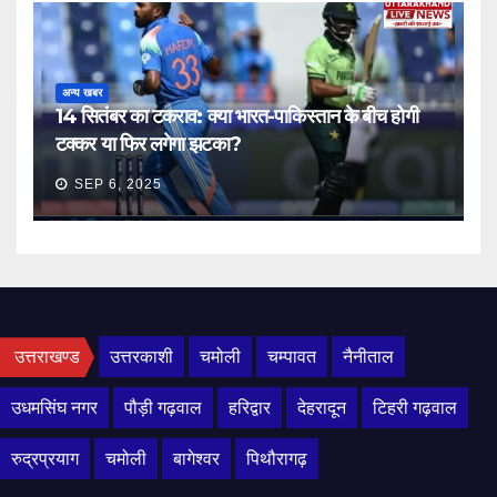
अन्य खबर
14 सितंबर का टकराव: क्या भारत-पाकिस्तान के बीच होगी
टक्कर या फिर लगेगा झटका?
SEP 6, 2025
उत्तराखण्ड
उत्तरकाशी
चमोली
चम्पावत
नैनीताल
उधमसिंघ नगर
पौड़ी गढ़वाल
हरिद्वार
देहरादून
टिहरी गढ़वाल
रुद्रप्रयाग
चमोली
बागेश्वर
पिथौरागढ़