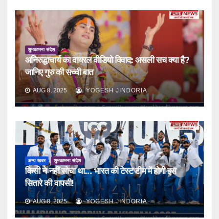
शुभकामना संदेश
अनिरुद्धाचार्य का वायरल वीडियो विवाद: असली सच क्या है?
जानिए गुरु की सच्ची बात
AUG 8, 2025
YOGESH JINDORIA
अन्य खबर
शुभकामना संदेश
किसी ने नहीं सोचा था… भारत की टेस्ट टीम में होगी इस
सितारे की वापसी!
AUG 8, 2025
YOGESH JINDORIA