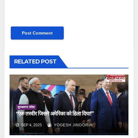
RELATED POST
शुभकामना संदेश
“एक तस्वीर जिसने अमेरिका को हिला दिया!”
SEP 4, 2025
YOGESH JINDORIA