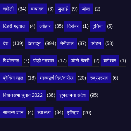
चमोली
(34)
चम्पावत
(3)
जुलाई
(9)
जॉब्स
(2)
टिहरी गढ़वाल
(4)
त्योहार
(35)
दिसंबर
(1)
दुनिया
(5)
देश
(139)
देहरादून
(994)
नैनीताल
(87)
पर्यटन
(58)
पिथौरागढ़
(7)
पौड़ी गढ़वाल
(17)
फोटो गैलरी
(2)
बागेश्वर
(1)
ब्रेकिंग न्यूज़
(18)
महत्वपूर्ण दिन/तारीख
(20)
रुद्रप्रयाग
(6)
विधानसभा चुनाव 2022
(36)
शुभकामना संदेश
(95)
सामान्य ज्ञान
(4)
स्वास्थ्य
(84)
हरिद्वार
(20)