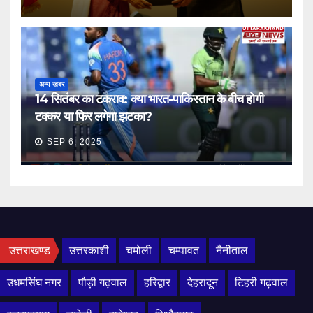
अन्य खबर
14 सितंबर का टकराव: क्या भारत-पाकिस्तान के बीच होगी
टक्कर या फिर लगेगा झटका?
SEP 6, 2025
उत्तराखण्ड
उत्तरकाशी
चमोली
चम्पावत
नैनीताल
उधमसिंघ नगर
पौड़ी गढ़वाल
हरिद्वार
देहरादून
टिहरी गढ़वाल