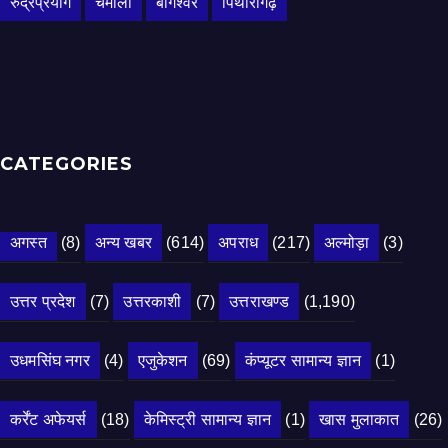
रुद्रप्रयाग
चमोली
बागेश्वर
पिथौरागढ़
CATEGORIES
अगस्त
(8)
अन्य खबर
(614)
अपराध
(217)
अल्मोड़ा
(3)
उत्तर प्रदेश
(7)
उत्तरकाशी
(7)
उत्तराखण्ड
(1,190)
उधमसिंघ नगर
(4)
एजुकेशन
(69)
कंप्यूटर सामान्य ज्ञान
(1)
कर्रेंट अफेयर्स
(18)
केमिस्ट्री सामान्य ज्ञान
(1)
खास मुलाकात
(26)