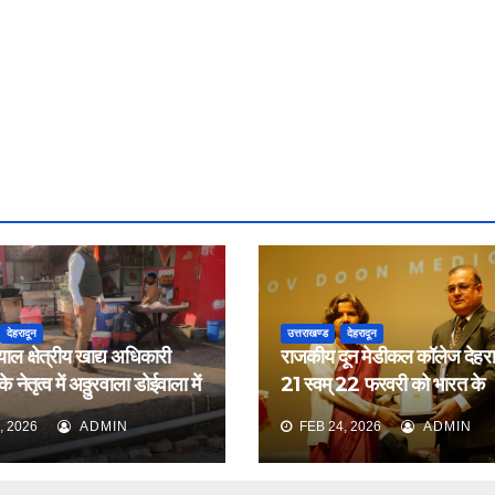
देहरादून
उत्तराखण्ड
देहरादून
याल क्षेत्रीय खाद्य अधिकारी
राजकीय दून मेडीकल कॉलेज देहरादू
 नेतृत्व में अठ्ठुरवाला डोईवाला में
21 स्वम् 22 फरवरी को भारत के
ीक्षण किया
नेफ्रोलॉजिस्ट द्वारा आयोजित वार्ष
, 2026
ADMIN
FEB 24, 2026
ADMIN
सम्मेलन