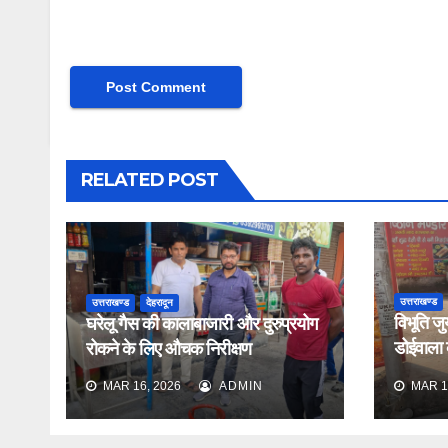
RELATED POST
उत्तराखण्ड
उत्तराखण्ड
देहरादून
विभूति जु
घरेलू गैस की कालाबाजारी और दुरुप्रयोग
डोईवाला के
रोकने के लिए औचक निरीक्षण
औचक निर
MAR 16, 2026
ADMIN
MAR 1