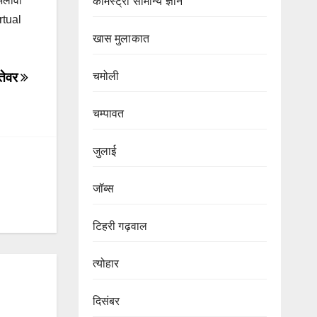
 अलावा
केमिस्ट्री सामान्य ज्ञान
rtual
खास मुलाकात
 तेवर
चमोली
चम्पावत
जुलाई
जॉब्स
टिहरी गढ़वाल
त्योहार
दिसंबर