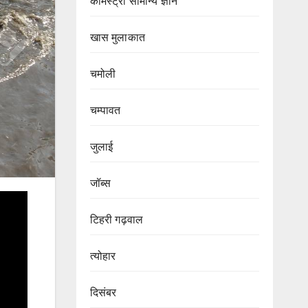
केमिस्ट्री सामान्य ज्ञान
खास मुलाकात
चमोली
चम्पावत
जुलाई
जॉब्स
टिहरी गढ़वाल
त्योहार
दिसंबर