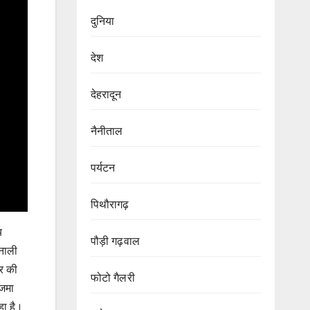
दुनिया
देश
देहरादून
नैनीताल
पर्यटन
पिथौरागढ़
य
पौड़ी गढ़वाल
नाली
हर की
फोटो गैलरी
 जमा
हा है।