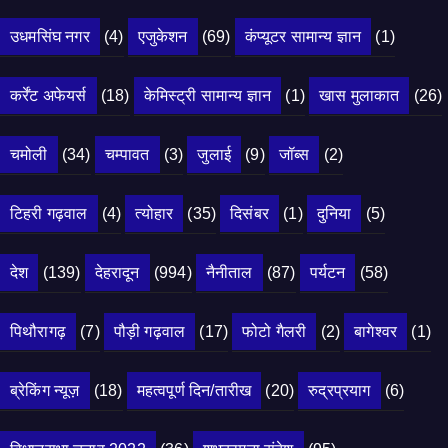
उधमसिंघ नगर
(4)
एजुकेशन
(69)
कंप्यूटर सामान्य ज्ञान
(1)
कर्रेंट अफेयर्स
(18)
केमिस्ट्री सामान्य ज्ञान
(1)
खास मुलाकात
(26)
चमोली
(34)
चम्पावत
(3)
जुलाई
(9)
जॉब्स
(2)
टिहरी गढ़वाल
(4)
त्योहार
(35)
दिसंबर
(1)
दुनिया
(5)
देश
(139)
देहरादून
(994)
नैनीताल
(87)
पर्यटन
(58)
पिथौरागढ़
(7)
पौड़ी गढ़वाल
(17)
फोटो गैलरी
(2)
बागेश्वर
(1)
ब्रेकिंग न्यूज़
(18)
महत्वपूर्ण दिन/तारीख
(20)
रुद्रप्रयाग
(6)