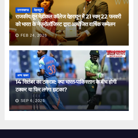
उत्तराखण्ड
देहरादून
राजकीय दून मेडीकल कॉलेज देहरादून में 21 स्वम् 22 फरवरी
को भारत के नेफ्रोलॉजिस्ट द्वारा आयोजित वार्षिक सम्मेलन
FEB 24, 2026
अन्य खबर
14 सितंबर का टकराव: क्या भारत-पाकिस्तान के बीच होगी
टक्कर या फिर लगेगा झटका?
SEP 6, 2025