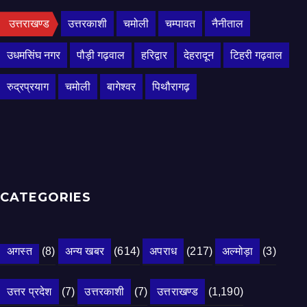
उत्तराखण्ड
उत्तरकाशी
चमोली
चम्पावत
नैनीताल
उधमसिंघ नगर
पौड़ी गढ़वाल
हरिद्वार
देहरादून
टिहरी गढ़वाल
रुद्रप्रयाग
चमोली
बागेश्वर
पिथौरागढ़
CATEGORIES
अगस्त
(8)
अन्य खबर
(614)
अपराध
(217)
अल्मोड़ा
(3)
उत्तर प्रदेश
(7)
उत्तरकाशी
(7)
उत्तराखण्ड
(1,190)