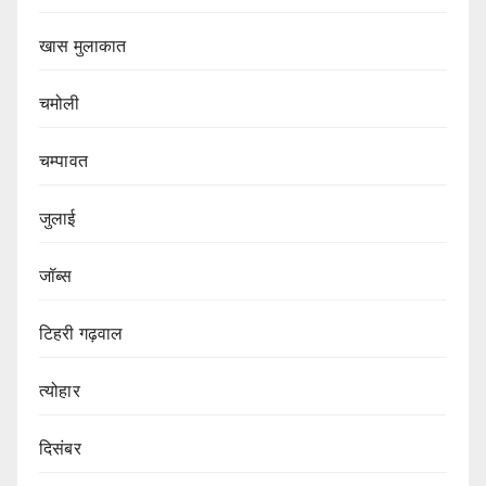
खास मुलाकात
चमोली
चम्पावत
जुलाई
जॉब्स
टिहरी गढ़वाल
त्योहार
दिसंबर