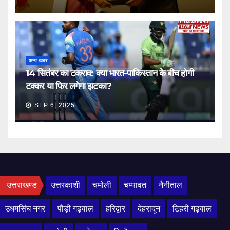
अन्य खबर
14 सितंबर का टकराव: क्या भारत-पाकिस्तान के बीच होगी
टक्कर या फिर लगेगा झटका?
SEP 6, 2025
उत्तराखण्ड
उत्तरकाशी
चमोली
चम्पावत
नैनीताल
उधमसिंघ नगर
पौड़ी गढ़वाल
हरिद्वार
देहरादून
टिहरी गढ़वाल