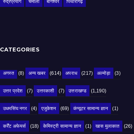
रुद्रप्रयाग
चमोली
बागेश्वर
पिथौरागढ़
CATEGORIES
अगस्त
(8)
अन्य खबर
(614)
अपराध
(217)
अल्मोड़ा
(3)
उत्तर प्रदेश
(7)
उत्तरकाशी
(7)
उत्तराखण्ड
(1,190)
उधमसिंघ नगर
(4)
एजुकेशन
(69)
कंप्यूटर सामान्य ज्ञान
(1)
कर्रेंट अफेयर्स
(18)
केमिस्ट्री सामान्य ज्ञान
(1)
खास मुलाकात
(26)