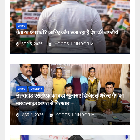
अपराध
नेता या अपराधी? जानिए कौन चला रहा है देश की बागडोर!
SEP 5, 2025
YOGESH JINDORIA
अपराध
उत्तराखण्ड
उत्तराखंड एसटीएफ का बड़ा खुलासा: डिजिटल अरेस्ट गैंग का
मास्टरमाइंड आगरा से गिरफ्तार
MAR 1, 2025
YOGESH JINDORIA