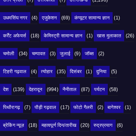
उधमसिंघ नगर
(4)
एजुकेशन
(69)
कंप्यूटर सामान्य ज्ञान
(1)
कर्रेंट अफेयर्स
(18)
केमिस्ट्री सामान्य ज्ञान
(1)
खास मुलाकात
(26)
चमोली
(34)
चम्पावत
(3)
जुलाई
(9)
जॉब्स
(2)
टिहरी गढ़वाल
(4)
त्योहार
(35)
दिसंबर
(1)
दुनिया
(5)
देश
(139)
देहरादून
(994)
नैनीताल
(87)
पर्यटन
(58)
पिथौरागढ़
(7)
पौड़ी गढ़वाल
(17)
फोटो गैलरी
(2)
बागेश्वर
(1)
ब्रेकिंग न्यूज़
(18)
महत्वपूर्ण दिन/तारीख
(20)
रुद्रप्रयाग
(6)