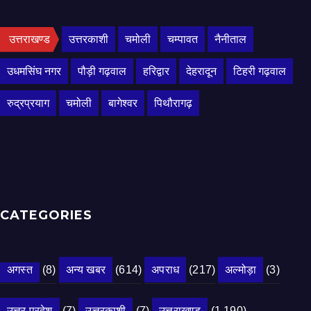
उत्तराखण्ड
उत्तरकाशी
चमोली
चम्पावत
नैनीताल
उधमसिंघ नगर
पौड़ी गढ़वाल
हरिद्वार
देहरादून
टिहरी गढ़वाल
रुद्रप्रयाग
चमोली
बागेश्वर
पिथौरागढ़
CATEGORIES
अगस्त
(8)
अन्य खबर
(614)
अपराध
(217)
अल्मोड़ा
(3)
उत्तर प्रदेश
(7)
उत्तरकाशी
(7)
उत्तराखण्ड
(1,190)