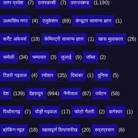
उत्तर प्रदेश
(7)
उत्तरकाशी
(7)
उत्तराखण्ड
(1,190)
उधमसिंघ नगर
(4)
एजुकेशन
(69)
कंप्यूटर सामान्य ज्ञान
(1)
कर्रेंट अफेयर्स
(18)
केमिस्ट्री सामान्य ज्ञान
(1)
खास मुलाकात
(26)
चमोली
(34)
चम्पावत
(3)
जुलाई
(9)
जॉब्स
(2)
टिहरी गढ़वाल
(4)
त्योहार
(35)
दिसंबर
(1)
दुनिया
(5)
देश
(139)
देहरादून
(994)
नैनीताल
(87)
पर्यटन
(58)
पिथौरागढ़
(7)
पौड़ी गढ़वाल
(17)
फोटो गैलरी
(2)
बागेश्वर
(1)
ब्रेकिंग न्यूज़
(18)
महत्वपूर्ण दिन/तारीख
(20)
रुद्रप्रयाग
(6)