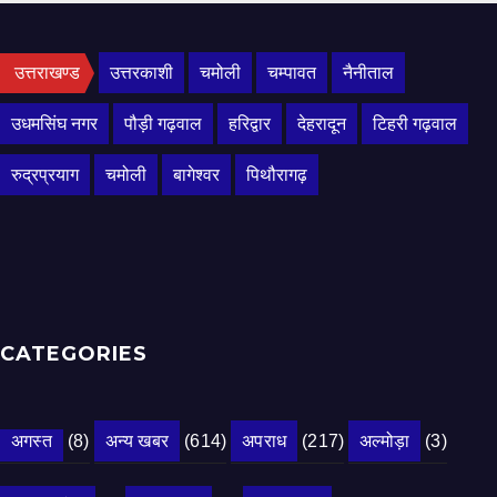
उत्तराखण्ड
उत्तरकाशी
चमोली
चम्पावत
नैनीताल
उधमसिंघ नगर
पौड़ी गढ़वाल
हरिद्वार
देहरादून
टिहरी गढ़वाल
रुद्रप्रयाग
चमोली
बागेश्वर
पिथौरागढ़
CATEGORIES
अगस्त
(8)
अन्य खबर
(614)
अपराध
(217)
अल्मोड़ा
(3)