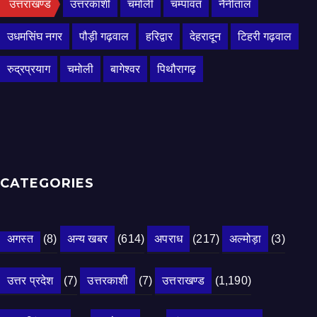
उत्तराखण्ड
उत्तरकाशी
चमोली
चम्पावत
नैनीताल
उधमसिंघ नगर
पौड़ी गढ़वाल
हरिद्वार
देहरादून
टिहरी गढ़वाल
रुद्रप्रयाग
चमोली
बागेश्वर
पिथौरागढ़
CATEGORIES
अगस्त
(8)
अन्य खबर
(614)
अपराध
(217)
अल्मोड़ा
(3)
उत्तर प्रदेश
(7)
उत्तरकाशी
(7)
उत्तराखण्ड
(1,190)