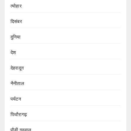
त्योहार
दिसंबर
दुनिया
देश
देहरादून
नैनीताल
पर्यटन
पिथौरागढ़
पौड़ी गढ़वाल