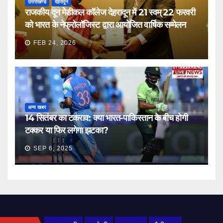
उत्तराखण्ड
देहरादून
राजकीय दून मेडीकल कॉलेज देहरादून में 21 स्वम् 22 फरवरी
को भारत के नेफ्रोलॉजिस्ट द्वारा आयोजित वार्षिक सम्मेलन
FEB 24, 2026
अन्य खबर
14 सितंबर का टकराव: क्या भारत-पाकिस्तान के बीच होगी
टक्कर या फिर लगेगा झटका?
SEP 6, 2025