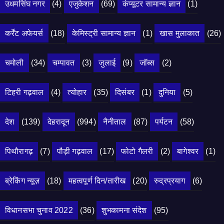
उधमसिंघ नगर
(4)
एजुकेशन
(69)
कंप्यूटर सामान्य ज्ञान
(1)
कर्रेंट अफेयर्स
(18)
केमिस्ट्री सामान्य ज्ञान
(1)
खास मुलाकात
(26)
चमोली
(34)
चम्पावत
(3)
जुलाई
(9)
जॉब्स
(2)
टिहरी गढ़वाल
(4)
त्योहार
(35)
दिसंबर
(1)
दुनिया
(5)
देश
(139)
देहरादून
(994)
नैनीताल
(87)
पर्यटन
(58)
पिथौरागढ़
(7)
पौड़ी गढ़वाल
(17)
फोटो गैलरी
(2)
बागेश्वर
(1)
ब्रेकिंग न्यूज़
(18)
महत्वपूर्ण दिन/तारीख
(20)
रुद्रप्रयाग
(6)
विधानसभा चुनाव 2022
(36)
शुभकामना संदेश
(95)