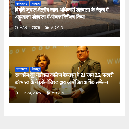
उत्तराखण्ड
देहरादून
विभूति जुयाल क्षेत्रीय खाद्य अधिकारी डोईवाला के नेतृत्व में
अठ्ठुरवाला डोईवाला में औचक निरीक्षण किया
MAR 1, 2026
ADMIN
उत्तराखण्ड
देहरादून
राजकीय दून मेडीकल कॉलेज देहरादून में 21 स्वम् 22 फरवरी
को भारत के नेफ्रोलॉजिस्ट द्वारा आयोजित वार्षिक सम्मेलन
FEB 24, 2026
ADMIN