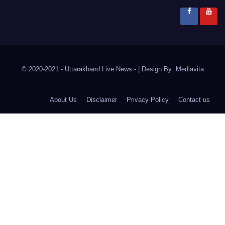
© 2020-2021
- Uttarakhand Live News -
|
Design By:
Mediavita
About Us
Disclaimer
Privacy Policy
Contact us