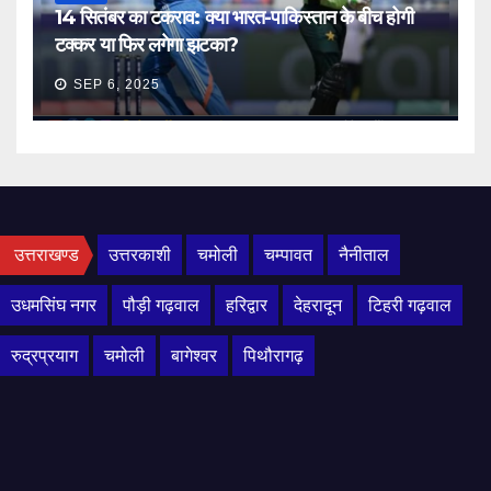
14 सितंबर का टकराव: क्या भारत-पाकिस्तान के बीच होगी
टक्कर या फिर लगेगा झटका?
SEP 6, 2025
उत्तराखण्ड
उत्तरकाशी
चमोली
चम्पावत
नैनीताल
उधमसिंघ नगर
पौड़ी गढ़वाल
हरिद्वार
देहरादून
टिहरी गढ़वाल
रुद्रप्रयाग
चमोली
बागेश्वर
पिथौरागढ़