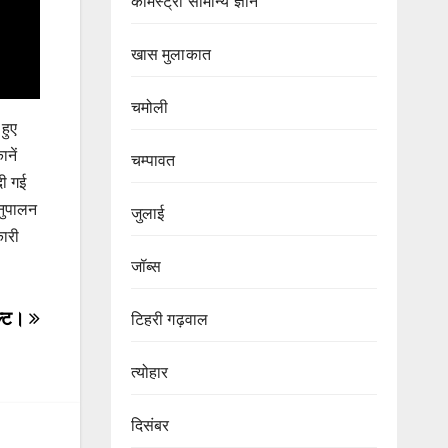
केमिस्ट्री सामान्य ज्ञान
खास मुलाकात
चमोली
हुए
नें
चम्पावत
दी गई
नुपालन
जुलाई
कारी
जॉब्स
ेल्ट।
टिहरी गढ़वाल
त्योहार
दिसंबर