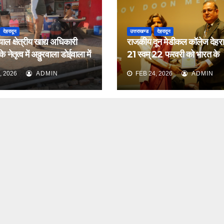
देहरादून
उत्तराखण्ड
देहरादून
याल क्षेत्रीय खाद्य अधिकारी
राजकीय दून मेडीकल कॉलेज देहरादू
 नेतृत्व में अठ्ठुरवाला डोईवाला में
21 स्वम् 22 फरवरी को भारत के
ीक्षण किया
नेफ्रोलॉजिस्ट द्वारा आयोजित वार्ष
, 2026
ADMIN
FEB 24, 2026
ADMIN
सम्मेलन