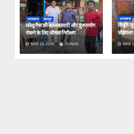
उत्तराखण्ड
उत्तराखण्ड
देहरादून
विभूति जु
घरेलू गैस की कालाबाजारी और दुरुप्रयोग
डोईवाला के
रोकने के लिए औचक निरीक्षण
औचक निर
MAR 16, 2026
ADMIN
MAR 1