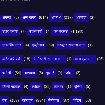
अगस्त
(8)
अन्य खबर
(614)
अपराध
(217)
अल्मोड़ा
(3)
उत्तर प्रदेश
(7)
उत्तरकाशी
(7)
उत्तराखण्ड
(1,190)
उधमसिंघ नगर
(4)
एजुकेशन
(69)
कंप्यूटर सामान्य ज्ञान
(1)
कर्रेंट अफेयर्स
(18)
केमिस्ट्री सामान्य ज्ञान
(1)
खास मुलाकात
(26)
चमोली
(34)
चम्पावत
(3)
जुलाई
(9)
जॉब्स
(2)
टिहरी गढ़वाल
(4)
त्योहार
(35)
दिसंबर
(1)
दुनिया
(5)
देश
(139)
देहरादून
(994)
नैनीताल
(87)
पर्यटन
(58)