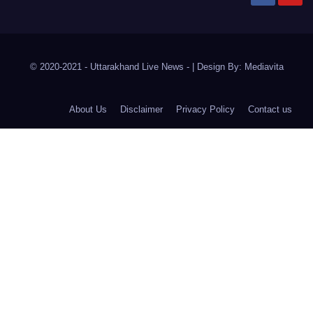
© 2020-2021
- Uttarakhand Live News -
|
Design By:
Mediavita
About Us
Disclaimer
Privacy Policy
Contact us