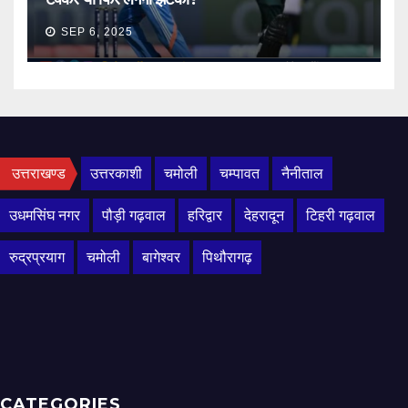
SEP 6, 2025
उत्तराखण्ड
उत्तरकाशी
चमोली
चम्पावत
नैनीताल
उधमसिंघ नगर
पौड़ी गढ़वाल
हरिद्वार
देहरादून
टिहरी गढ़वाल
रुद्रप्रयाग
चमोली
बागेश्वर
पिथौरागढ़
CATEGORIES