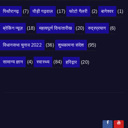
पिथौरागढ़
(7)
पौड़ी गढ़वाल
(17)
फोटो गैलरी
(2)
बागेश्वर
(1)
ब्रेकिंग न्यूज़
(18)
महत्वपूर्ण दिन/तारीख
(20)
रुद्रप्रयाग
(6)
विधानसभा चुनाव 2022
(36)
शुभकामना संदेश
(95)
सामान्य ज्ञान
(4)
स्वास्थ्य
(84)
हरिद्वार
(20)