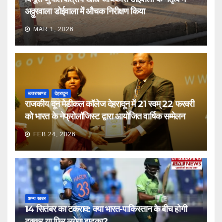
अठ्ठुरवाला डोईवाला में औचक निरीक्षण किया
MAR 1, 2026
उत्तराखण्ड
देहरादून
राजकीय दून मेडीकल कॉलेज देहरादून में 21 स्वम् 22 फरवरी
को भारत के नेफ्रोलॉजिस्ट द्वारा आयोजित वार्षिक सम्मेलन
FEB 24, 2026
अन्य खबर
14 सितंबर का टकराव: क्या भारत-पाकिस्तान के बीच होगी
टक्कर या फिर लगेगा झटका?