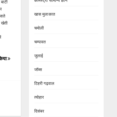
केमिस्ट्री सामान्य ज्ञान
 बाटी
का
खास मुलाकात
जाते
 खेती
चमोली
ं
चम्पावत
जुलाई
 किया
जॉब्स
टिहरी गढ़वाल
त्योहार
दिसंबर