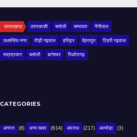
उत्तराखण्ड
उत्तरकाशी
चमोली
चम्पावत
नैनीताल
उधमसिंघ नगर
पौड़ी गढ़वाल
हरिद्वार
देहरादून
टिहरी गढ़वाल
रुद्रप्रयाग
चमोली
बागेश्वर
पिथौरागढ़
CATEGORIES
अगस्त
(8)
अन्य खबर
(614)
अपराध
(217)
अल्मोड़ा
(3)