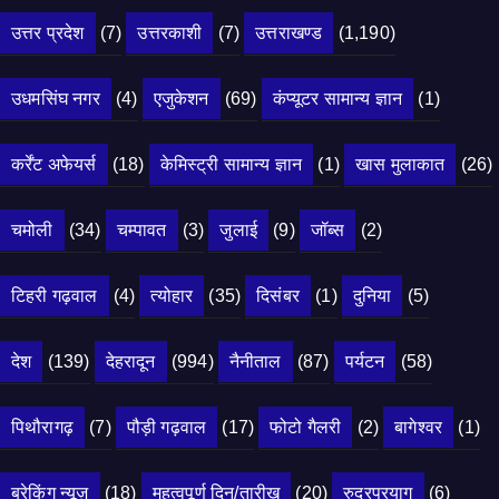
उत्तर प्रदेश
(7)
उत्तरकाशी
(7)
उत्तराखण्ड
(1,190)
उधमसिंघ नगर
(4)
एजुकेशन
(69)
कंप्यूटर सामान्य ज्ञान
(1)
कर्रेंट अफेयर्स
(18)
केमिस्ट्री सामान्य ज्ञान
(1)
खास मुलाकात
(26)
चमोली
(34)
चम्पावत
(3)
जुलाई
(9)
जॉब्स
(2)
टिहरी गढ़वाल
(4)
त्योहार
(35)
दिसंबर
(1)
दुनिया
(5)
देश
(139)
देहरादून
(994)
नैनीताल
(87)
पर्यटन
(58)
पिथौरागढ़
(7)
पौड़ी गढ़वाल
(17)
फोटो गैलरी
(2)
बागेश्वर
(1)
ब्रेकिंग न्यूज़
(18)
महत्वपूर्ण दिन/तारीख
(20)
रुद्रप्रयाग
(6)