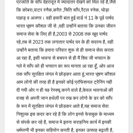
प्रजाति के साँप देहरादून में ज्यादातर देखने को मिल रहे है,जैसे
कि कोबरा,वाटर स्नैक,करैत ,चिति साँप,रैटल स्नेक, घोड़ा
पछाड़ व अजगर। वही हमारी बात हुई वार्ड नं 11 के पूर्व पार्षद
भारत भूषण कौशल जी से ,वही उन्होंने बताया कि उनका जीवन
समाज सेवा के लिए ही है,2003 से 2008 तक खुद पार्षद
रहे,तब से 2023 तक लगातार पार्षद घर के ही सदस्य है, वही
उन्होंने बताया कि हमारा परिवार शुरू से ही समाज सेवा करता
आ रहा है, इसी भावना से बचपन से ही मैं शिव जी भगवान के
गले मे साँप को ही भगवान का रूप मानता आ रहा हूँ, ओर आज
तक साँप सुरक्षित जंगल मे छोड़कर आता हूं,भारत भूषण कौशल
आम लोगो की तरह ही है इनको कोई प्रॉफेशनल ट्रेनिंग नही
दी गयी ओर न ही यह रेस्क्यू करने वाले है,केवल भावनाओ की
वजह से अपनी जान हथेली पर रख कर लोगो के डर को साँप
के रूप में सुरक्षित जंगल मे छोडकर आते है,यह समाज सेवा
निशुल्क इस कदर कर रहे है कि लोग इनसे फेसबुक के माध्यम
से संपर्क कर रहे है, समाज मे इतना सराहनिय कार्य में इनकी
धर्मपत्नी भी इनका सहियोग करती है, इनका उत्साह बढ़ाती है,