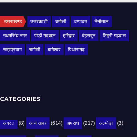
उत्तराखण्ड
उत्तरकाशी
चमोली
चम्पावत
नैनीताल
उधमसिंघ नगर
पौड़ी गढ़वाल
हरिद्वार
देहरादून
टिहरी गढ़वाल
रुद्रप्रयाग
चमोली
बागेश्वर
पिथौरागढ़
CATEGORIES
अगस्त
(8)
अन्य खबर
(614)
अपराध
(217)
अल्मोड़ा
(3)