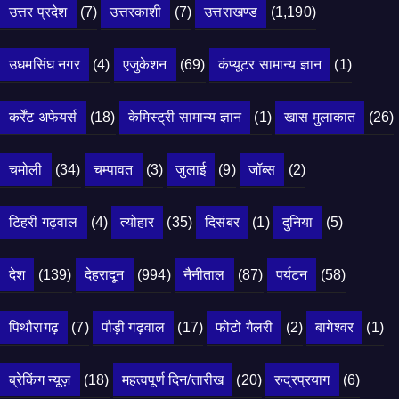
उत्तर प्रदेश
(7)
उत्तरकाशी
(7)
उत्तराखण्ड
(1,190)
उधमसिंघ नगर
(4)
एजुकेशन
(69)
कंप्यूटर सामान्य ज्ञान
(1)
कर्रेंट अफेयर्स
(18)
केमिस्ट्री सामान्य ज्ञान
(1)
खास मुलाकात
(26)
चमोली
(34)
चम्पावत
(3)
जुलाई
(9)
जॉब्स
(2)
टिहरी गढ़वाल
(4)
त्योहार
(35)
दिसंबर
(1)
दुनिया
(5)
देश
(139)
देहरादून
(994)
नैनीताल
(87)
पर्यटन
(58)
पिथौरागढ़
(7)
पौड़ी गढ़वाल
(17)
फोटो गैलरी
(2)
बागेश्वर
(1)
ब्रेकिंग न्यूज़
(18)
महत्वपूर्ण दिन/तारीख
(20)
रुद्रप्रयाग
(6)