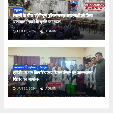
एजुकेशन
छात्रों के बीच पहुँची दून पुलिस,छात्र-छात्राओं को किया
यातायात नियमों के प्रति जागरूक
FEB 13, 2024
ADMIN
उत्तराखण्ड
एजुकेशन
देहरादून
एसजीआरआर विश्वविद्यालय मेंस्तन कैंसर पर जानरूकता
शिविर का आयोजन
JAN 25, 2024
ADMIN