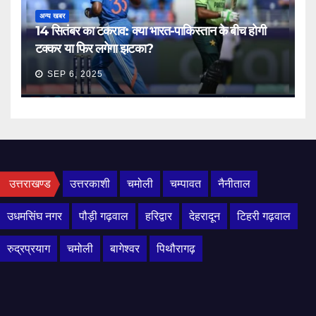
अन्य खबर
14 सितंबर का टकराव: क्या भारत-पाकिस्तान के बीच होगी
टक्कर या फिर लगेगा झटका?
SEP 6, 2025
उत्तराखण्ड
उत्तरकाशी
चमोली
चम्पावत
नैनीताल
उधमसिंघ नगर
पौड़ी गढ़वाल
हरिद्वार
देहरादून
टिहरी गढ़वाल
रुद्रप्रयाग
चमोली
बागेश्वर
पिथौरागढ़