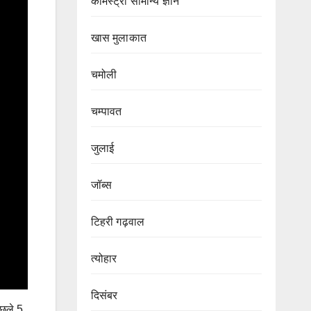
केमिस्ट्री सामान्य ज्ञान
खास मुलाकात
चमोली
चम्पावत
जुलाई
जॉब्स
टिहरी गढ़वाल
त्योहार
दिसंबर
िछले 5