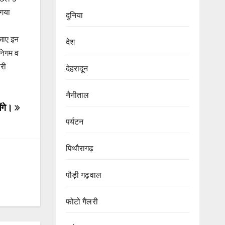
 गया
दुनिया
 जाए इन
देश
निगम व
री
देहरादून
नैनीताल
ेंगे।
पर्यटन
पिथौरागढ़
पौड़ी गढ़वाल
फोटो गैलरी