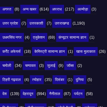
अगस्त
(8)
अन्य खबर
(614)
अपराध
(217)
अल्मोड़ा
(3)
उत्तर प्रदेश
(7)
उत्तरकाशी
(7)
उत्तराखण्ड
(1,190)
उधमसिंघ नगर
(4)
एजुकेशन
(69)
कंप्यूटर सामान्य ज्ञान
(1)
कर्रेंट अफेयर्स
(18)
केमिस्ट्री सामान्य ज्ञान
(1)
खास मुलाकात
(26)
चमोली
(34)
चम्पावत
(3)
जुलाई
(9)
जॉब्स
(2)
टिहरी गढ़वाल
(4)
त्योहार
(35)
दिसंबर
(1)
दुनिया
(5)
देश
(139)
देहरादून
(994)
नैनीताल
(87)
पर्यटन
(58)