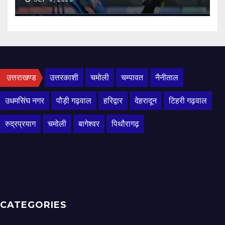
उत्तराखण्ड
उत्तरकाशी
चमोली
चम्पावत
नैनीताल
उधमसिंघ नगर
पौड़ी गढ़वाल
हरिद्वार
देहरादून
टिहरी गढ़वाल
रुद्रप्रयाग
चमोली
बागेश्वर
पिथौरागढ़
CATEGORIES