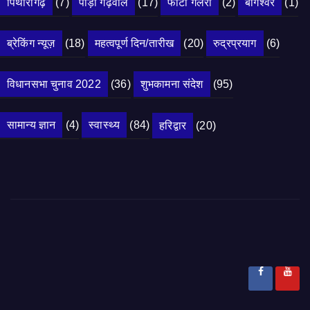
पिथौरागढ़
(7)
पौड़ी गढ़वाल
(17)
फोटो गैलरी
(2)
बागेश्वर
(1)
ब्रेकिंग न्यूज़
(18)
महत्वपूर्ण दिन/तारीख
(20)
रुद्रप्रयाग
(6)
विधानसभा चुनाव 2022
(36)
शुभकामना संदेश
(95)
सामान्य ज्ञान
(4)
स्वास्थ्य
(84)
हरिद्वार
(20)