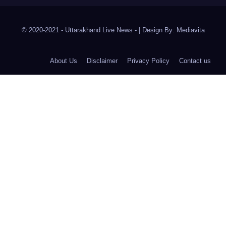
© 2020-2021
- Uttarakhand Live News -
|
Design By:
Mediavita
About Us
Disclaimer
Privacy Policy
Contact us