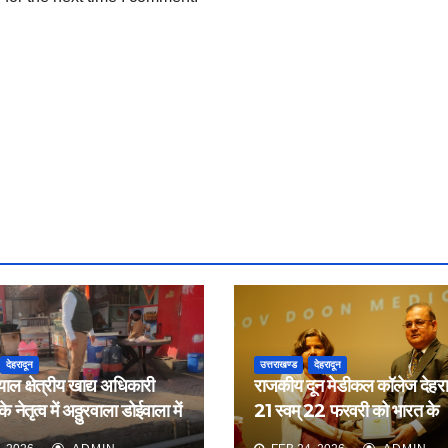
देहरादून
उत्तराखण्ड
देहरादून
याल क्षेत्रीय खाद्य अधिकारी
राजकीय दून मेडीकल कॉलेज देहरादू
 नेतृत्व में अठ्ठुरवाला डोईवाला में
21 स्वम् 22 फरवरी को भारत के
ीक्षण किया
नेफ्रोलॉजिस्ट द्वारा आयोजित वार्ष