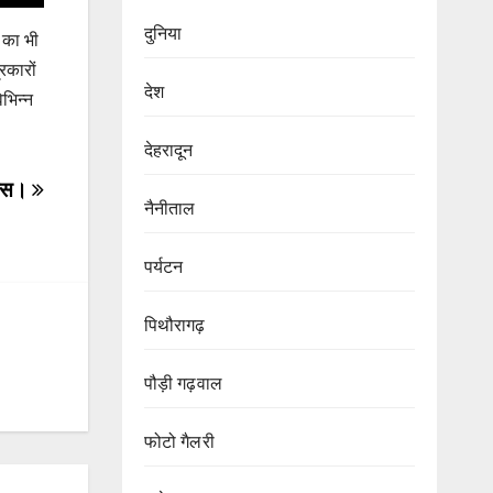
दुनिया
 का भी
्रकारों
देश
िभिन्न
देहरादून
दिवस।
नैनीताल
पर्यटन
पिथौरागढ़
पौड़ी गढ़वाल
फोटो गैलरी