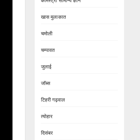
केमिस्ट्री सामान्य ज्ञान
खास मुलाकात
चमोली
चम्पावत
जुलाई
जॉब्स
टिहरी गढ़वाल
त्योहार
दिसंबर