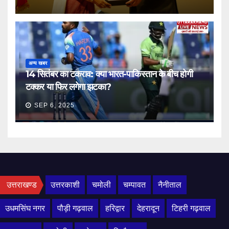
अन्य खबर
14 सितंबर का टकराव: क्या भारत-पाकिस्तान के बीच होगी
टक्कर या फिर लगेगा झटका?
SEP 6, 2025
उत्तराखण्ड
उत्तरकाशी
चमोली
चम्पावत
नैनीताल
उधमसिंघ नगर
पौड़ी गढ़वाल
हरिद्वार
देहरादून
टिहरी गढ़वाल