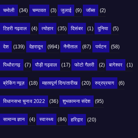
चमोली
(34)
चम्पावत
(3)
जुलाई
(9)
जॉब्स
(2)
टिहरी गढ़वाल
(4)
त्योहार
(35)
दिसंबर
(1)
दुनिया
(5)
देश
(139)
देहरादून
(994)
नैनीताल
(87)
पर्यटन
(58)
पिथौरागढ़
(7)
पौड़ी गढ़वाल
(17)
फोटो गैलरी
(2)
बागेश्वर
(1)
ब्रेकिंग न्यूज़
(18)
महत्वपूर्ण दिन/तारीख
(20)
रुद्रप्रयाग
(6)
विधानसभा चुनाव 2022
(36)
शुभकामना संदेश
(95)
सामान्य ज्ञान
(4)
स्वास्थ्य
(84)
हरिद्वार
(20)