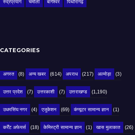
रुद्रप्रयाग
चमोली
बागेश्वर
पिथौरागढ़
CATEGORIES
अगस्त
(8)
अन्य खबर
(614)
अपराध
(217)
अल्मोड़ा
(3)
उत्तर प्रदेश
(7)
उत्तरकाशी
(7)
उत्तराखण्ड
(1,190)
उधमसिंघ नगर
(4)
एजुकेशन
(69)
कंप्यूटर सामान्य ज्ञान
(1)
कर्रेंट अफेयर्स
(18)
केमिस्ट्री सामान्य ज्ञान
(1)
खास मुलाकात
(26)