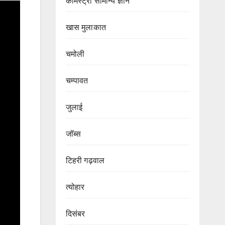
केमिस्ट्री सामान्य ज्ञान
खास मुलाकात
चमोली
चम्पावत
जुलाई
जॉब्स
टिहरी गढ़वाल
त्योहार
दिसंबर