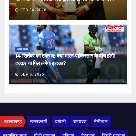
FEB 24, 2026
अन्य खबर
14 सितंबर का टकराव: क्या भारत-पाकिस्तान के बीच होगी
टक्कर या फिर लगेगा झटका?
SEP 6, 2025
उत्तराखण्ड
उत्तरकाशी
चमोली
चम्पावत
नैनीताल
उधमसिंघ नगर
पौड़ी गढ़वाल
हरिद्वार
देहरादून
टिहरी गढ़वाल