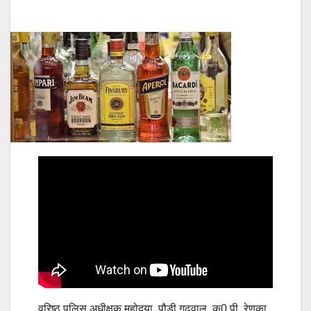
वरिष्ठ पुलिस अधीक्षक महोदया, पौडी गढ़वाल, कु0 पी. रेणुका