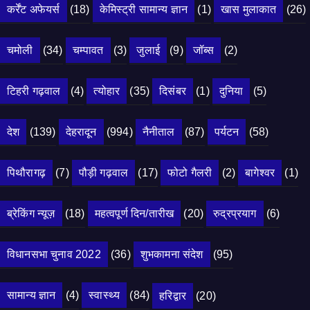
कर्रेंट अफेयर्स
(18)
केमिस्ट्री सामान्य ज्ञान
(1)
खास मुलाकात
(26)
चमोली
(34)
चम्पावत
(3)
जुलाई
(9)
जॉब्स
(2)
टिहरी गढ़वाल
(4)
त्योहार
(35)
दिसंबर
(1)
दुनिया
(5)
देश
(139)
देहरादून
(994)
नैनीताल
(87)
पर्यटन
(58)
पिथौरागढ़
(7)
पौड़ी गढ़वाल
(17)
फोटो गैलरी
(2)
बागेश्वर
(1)
ब्रेकिंग न्यूज़
(18)
महत्वपूर्ण दिन/तारीख
(20)
रुद्रप्रयाग
(6)
विधानसभा चुनाव 2022
(36)
शुभकामना संदेश
(95)
सामान्य ज्ञान
(4)
स्वास्थ्य
(84)
हरिद्वार
(20)