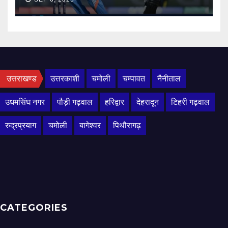
उत्तराखण्ड
उत्तरकाशी
चमोली
चम्पावत
नैनीताल
उधमसिंघ नगर
पौड़ी गढ़वाल
हरिद्वार
देहरादून
टिहरी गढ़वाल
रुद्रप्रयाग
चमोली
बागेश्वर
पिथौरागढ़
CATEGORIES