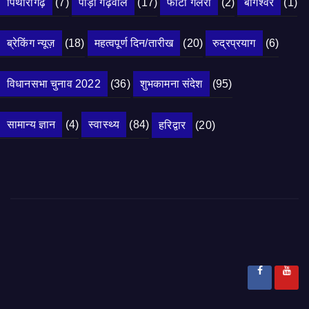
पिथौरागढ़
(7)
पौड़ी गढ़वाल
(17)
फोटो गैलरी
(2)
बागेश्वर
(1)
ब्रेकिंग न्यूज़
(18)
महत्वपूर्ण दिन/तारीख
(20)
रुद्रप्रयाग
(6)
विधानसभा चुनाव 2022
(36)
शुभकामना संदेश
(95)
सामान्य ज्ञान
(4)
स्वास्थ्य
(84)
हरिद्वार
(20)