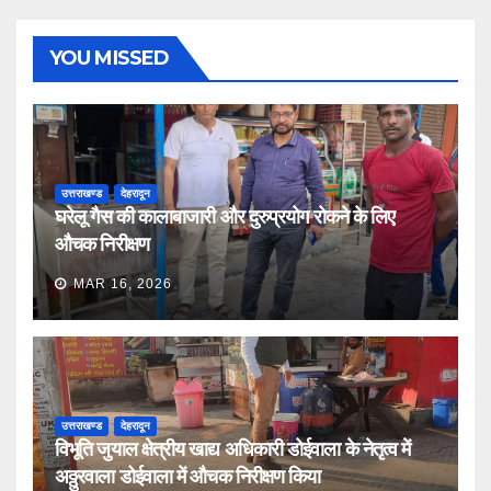
YOU MISSED
उत्तराखण्ड
देहरादून
घरेलू गैस की कालाबाजारी और दुरुप्रयोग रोकने के लिए
औचक निरीक्षण
MAR 16, 2026
उत्तराखण्ड
देहरादून
विभूति जुयाल क्षेत्रीय खाद्य अधिकारी डोईवाला के नेतृत्व में
अठ्ठुरवाला डोईवाला में औचक निरीक्षण किया