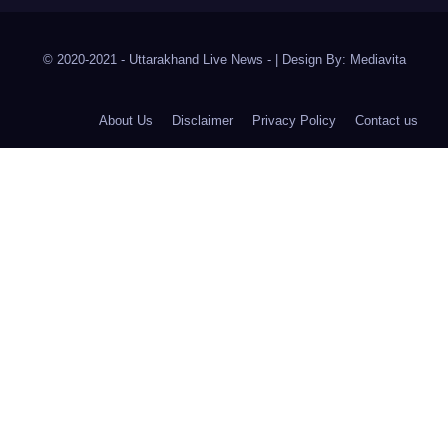
© 2020-2021
- Uttarakhand Live News -
|
Design By:
Mediavita
About Us
Disclaimer
Privacy Policy
Contact us