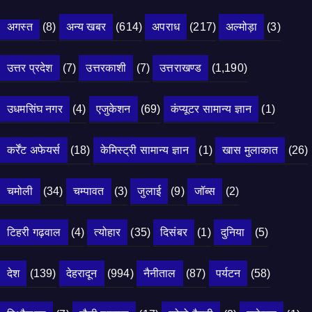
अगस्त
(8)
अन्य खबर
(614)
अपराध
(217)
अल्मोड़ा
(3)
उत्तर प्रदेश
(7)
उत्तरकाशी
(7)
उत्तराखण्ड
(1,190)
उधमसिंघ नगर
(4)
एजुकेशन
(69)
कंप्यूटर सामान्य ज्ञान
(1)
कर्रेंट अफेयर्स
(18)
केमिस्ट्री सामान्य ज्ञान
(1)
खास मुलाकात
(26)
चमोली
(34)
चम्पावत
(3)
जुलाई
(9)
जॉब्स
(2)
टिहरी गढ़वाल
(4)
त्योहार
(35)
दिसंबर
(1)
दुनिया
(5)
देश
(139)
देहरादून
(994)
नैनीताल
(87)
पर्यटन
(58)