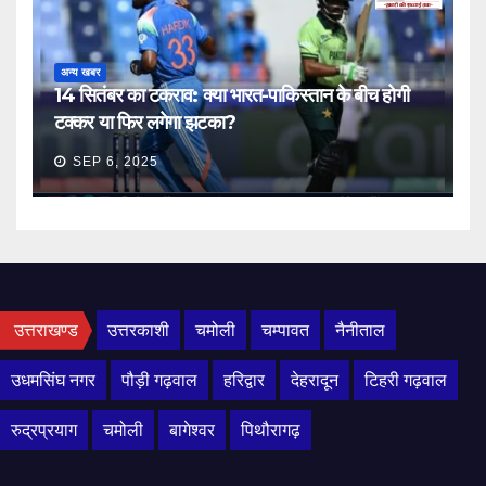
अन्य खबर
14 सितंबर का टकराव: क्या भारत-पाकिस्तान के बीच होगी
टक्कर या फिर लगेगा झटका?
SEP 6, 2025
उत्तराखण्ड
उत्तरकाशी
चमोली
चम्पावत
नैनीताल
उधमसिंघ नगर
पौड़ी गढ़वाल
हरिद्वार
देहरादून
टिहरी गढ़वाल
रुद्रप्रयाग
चमोली
बागेश्वर
पिथौरागढ़