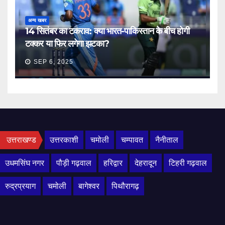
अन्य खबर
14 सितंबर का टकराव: क्या भारत-पाकिस्तान के बीच होगी
टक्कर या फिर लगेगा झटका?
SEP 6, 2025
उत्तराखण्ड
उत्तरकाशी
चमोली
चम्पावत
नैनीताल
उधमसिंघ नगर
पौड़ी गढ़वाल
हरिद्वार
देहरादून
टिहरी गढ़वाल
रुद्रप्रयाग
चमोली
बागेश्वर
पिथौरागढ़