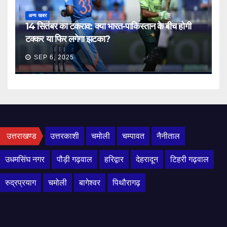
अन्य खबर
14 सितंबर का टकराव: क्या भारत-पाकिस्तान के बीच होगी
टक्कर या फिर लगेगा झटका?
SEP 6, 2025
उत्तराखण्ड
उत्तरकाशी
चमोली
चम्पावत
नैनीताल
उधमसिंघ नगर
पौड़ी गढ़वाल
हरिद्वार
देहरादून
टिहरी गढ़वाल
रुद्रप्रयाग
चमोली
बागेश्वर
पिथौरागढ़