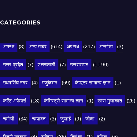
CATEGORIES
अगस्त
(8)
अन्य खबर
(614)
अपराध
(217)
अल्मोड़ा
(3)
उत्तर प्रदेश
(7)
उत्तरकाशी
(7)
उत्तराखण्ड
(1,190)
उधमसिंघ नगर
(4)
एजुकेशन
(69)
कंप्यूटर सामान्य ज्ञान
(1)
कर्रेंट अफेयर्स
(18)
केमिस्ट्री सामान्य ज्ञान
(1)
खास मुलाकात
(26)
चमोली
(34)
चम्पावत
(3)
जुलाई
(9)
जॉब्स
(2)
टिहरी गढ़वाल
(4)
त्योहार
(35)
दिसंबर
(1)
दुनिया
(5)