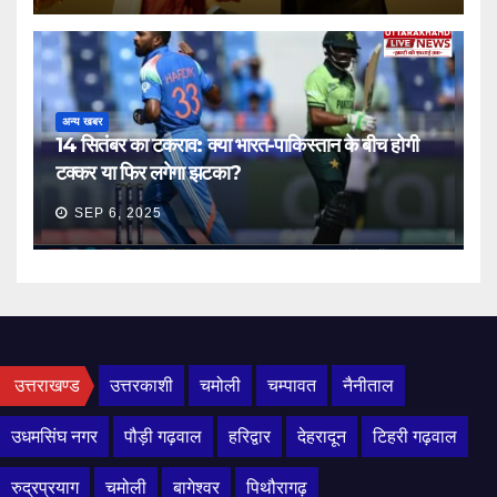
अन्य खबर
14 सितंबर का टकराव: क्या भारत-पाकिस्तान के बीच होगी
टक्कर या फिर लगेगा झटका?
SEP 6, 2025
उत्तराखण्ड
उत्तरकाशी
चमोली
चम्पावत
नैनीताल
उधमसिंघ नगर
पौड़ी गढ़वाल
हरिद्वार
देहरादून
टिहरी गढ़वाल
रुद्रप्रयाग
चमोली
बागेश्वर
पिथौरागढ़