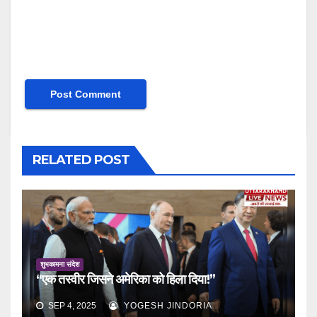
RELATED POST
शुभकामना संदेश
“एक तस्वीर जिसने अमेरिका को हिला दिया!”
SEP 4, 2025
YOGESH JINDORIA