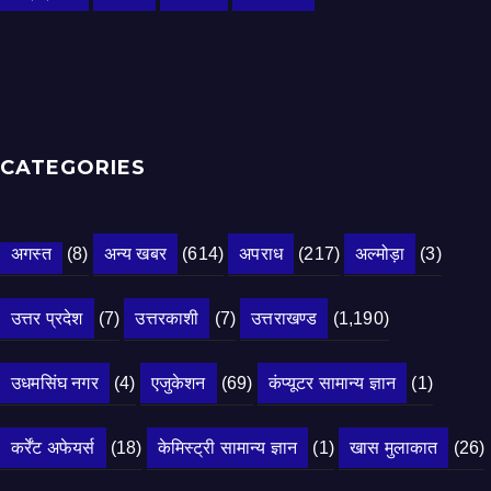
CATEGORIES
अगस्त
(8)
अन्य खबर
(614)
अपराध
(217)
अल्मोड़ा
(3)
उत्तर प्रदेश
(7)
उत्तरकाशी
(7)
उत्तराखण्ड
(1,190)
उधमसिंघ नगर
(4)
एजुकेशन
(69)
कंप्यूटर सामान्य ज्ञान
(1)
कर्रेंट अफेयर्स
(18)
केमिस्ट्री सामान्य ज्ञान
(1)
खास मुलाकात
(26)