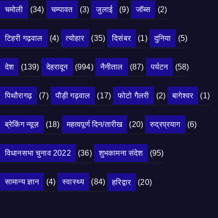
चमोली
(34)
चम्पावत
(3)
जुलाई
(9)
जॉब्स
(2)
टिहरी गढ़वाल
(4)
त्योहार
(35)
दिसंबर
(1)
दुनिया
(5)
देश
(139)
देहरादून
(994)
नैनीताल
(87)
पर्यटन
(58)
पिथौरागढ़
(7)
पौड़ी गढ़वाल
(17)
फोटो गैलरी
(2)
बागेश्वर
(1)
ब्रेकिंग न्यूज़
(18)
महत्वपूर्ण दिन/तारीख
(20)
रुद्रप्रयाग
(6)
विधानसभा चुनाव 2022
(36)
शुभकामना संदेश
(95)
सामान्य ज्ञान
(4)
स्वास्थ्य
(84)
हरिद्वार
(20)