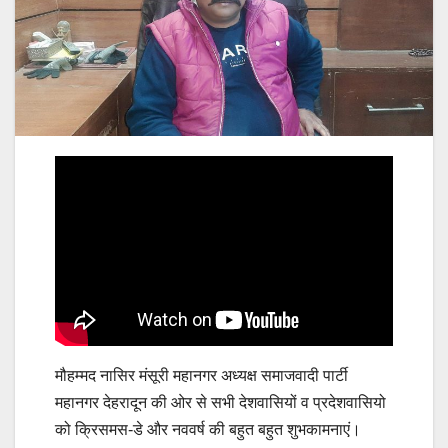
मौहम्मद नासिर मंसूरी महानगर अध्यक्ष समाजवादी पार्टी
महानगर देहरादून की ओर से सभी देशवासियों व प्रदेशवासियो
को क्रिसमस-डे और नववर्ष की बहुत बहुत शुभकामनाएं।