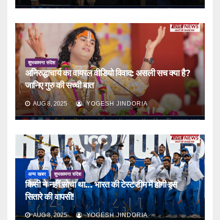
शुभकामना संदेश
अनिरुद्धाचार्य का वायरल वीडियो विवाद: असली सच क्या है?
जानिए गुरु की सच्ची बात
AUG 8, 2025
YOGESH JINDORIA
अन्य खबर
शुभकामना संदेश
किसी ने नहीं सोचा था… भारत की टेस्ट टीम में होगी इस
सितारे की वापसी!
AUG 8, 2025
YOGESH JINDORIA