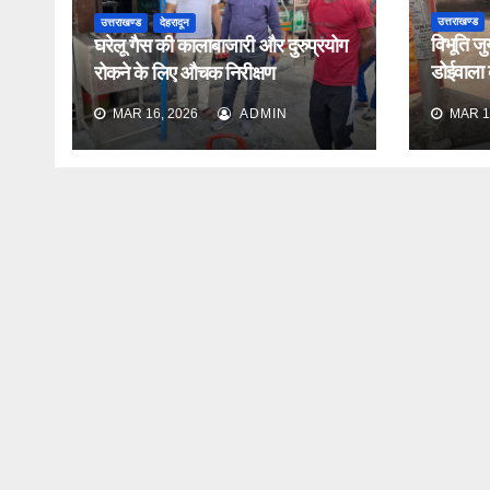
उत्तराखण्ड
उत्तराखण्ड
देहरादून
विभूति जु
घरेलू गैस की कालाबाजारी और दुरुप्रयोग
डोईवाला के
रोकने के लिए औचक निरीक्षण
औचक निर
MAR 16, 2026
ADMIN
MAR 1