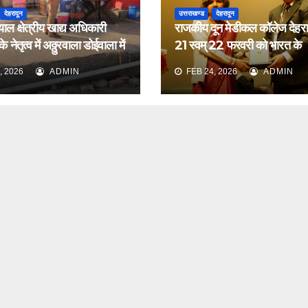
देहरादून
उत्तराखण्ड
देहरादून
याल क्षेत्रीय खाद्य अधिकारी
राजकीय दून मेडीकल कॉलेज देहरादू
 नेतृत्व में अठ्ठुरवाला डोईवाला में
21 स्वम् 22 फरवरी को भारत के
ीक्षण किया
नेफ्रोलॉजिस्ट द्वारा आयोजित वार्ष
, 2026
ADMIN
FEB 24, 2026
ADMIN
सम्मेलन