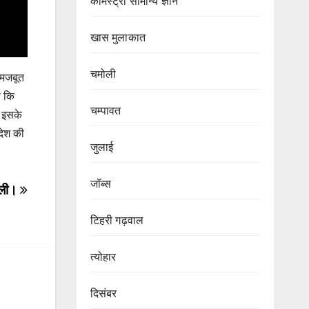
केमिस्ट्री सामान्य ज्ञान
खास मुलाकात
चमोली
क मजबूत
ा कि
चम्पावत
ए इसके
देश की
जुलाई
जॉब्स
रैली।
टिहरी गढ़वाल
त्योहार
दिसंबर