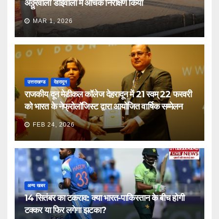
अठ्ठुरवाला डोईवाला में औचक निरीक्षण किया
MAR 1, 2026
उत्तराखण्ड
देहरादून
राजकीय दून मेडीकल कॉलेज देहरादून में 21 स्वम् 22 फरवरी
को भारत के नेफ्रोलॉजिस्ट द्वारा आयोजित वार्षिक सम्मेलन
FEB 24, 2026
अन्य खबर
14 सितंबर का टकराव: क्या भारत-पाकिस्तान के बीच होगी
टक्कर या फिर लगेगा झटका?