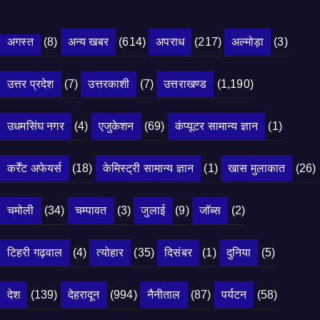
अगस्त
(8)
अन्य खबर
(614)
अपराध
(217)
अल्मोड़ा
(3)
उत्तर प्रदेश
(7)
उत्तरकाशी
(7)
उत्तराखण्ड
(1,190)
उधमसिंघ नगर
(4)
एजुकेशन
(69)
कंप्यूटर सामान्य ज्ञान
(1)
कर्रेंट अफेयर्स
(18)
केमिस्ट्री सामान्य ज्ञान
(1)
खास मुलाकात
(26)
चमोली
(34)
चम्पावत
(3)
जुलाई
(9)
जॉब्स
(2)
टिहरी गढ़वाल
(4)
त्योहार
(35)
दिसंबर
(1)
दुनिया
(5)
देश
(139)
देहरादून
(994)
नैनीताल
(87)
पर्यटन
(58)