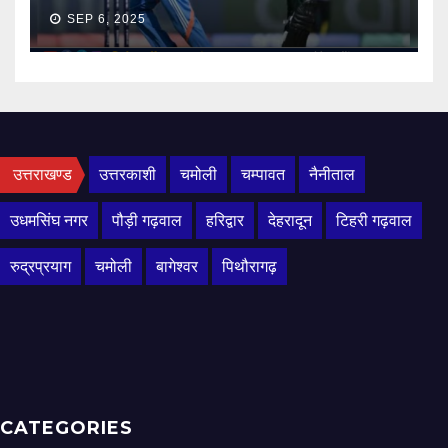
SEP 6, 2025
उत्तराखण्ड
उत्तरकाशी
चमोली
चम्पावत
नैनीताल
उधमसिंघ नगर
पौड़ी गढ़वाल
हरिद्वार
देहरादून
टिहरी गढ़वाल
रुद्रप्रयाग
चमोली
बागेश्वर
पिथौरागढ़
CATEGORIES