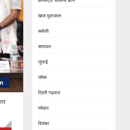
केमिस्ट्री सामान्य ज्ञान
खास मुलाकात
चमोली
चम्पावत
जुलाई
जॉब्स
टिहरी गढ़वाल
कार
त्योहार
दिसंबर