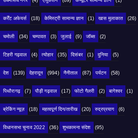
उधमसिंघ नगर
(4)
एजुकेशन
(69)
कंप्यूटर सामान्य ज्ञान
(1)
कर्रेंट अफेयर्स
(18)
केमिस्ट्री सामान्य ज्ञान
(1)
खास मुलाकात
(26)
चमोली
(34)
चम्पावत
(3)
जुलाई
(9)
जॉब्स
(2)
टिहरी गढ़वाल
(4)
त्योहार
(35)
दिसंबर
(1)
दुनिया
(5)
देश
(139)
देहरादून
(994)
नैनीताल
(87)
पर्यटन
(58)
पिथौरागढ़
(7)
पौड़ी गढ़वाल
(17)
फोटो गैलरी
(2)
बागेश्वर
(1)
ब्रेकिंग न्यूज़
(18)
महत्वपूर्ण दिन/तारीख
(20)
रुद्रप्रयाग
(6)
विधानसभा चुनाव 2022
(36)
शुभकामना संदेश
(95)