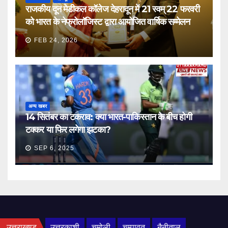
राजकीय दून मेडीकल कॉलेज देहरादून में 21 स्वम् 22 फरवरी
को भारत के नेफ्रोलॉजिस्ट द्वारा आयोजित वार्षिक सम्मेलन
FEB 24, 2026
अन्य खबर
14 सितंबर का टकराव: क्या भारत-पाकिस्तान के बीच होगी
टक्कर या फिर लगेगा झटका?
SEP 6, 2025
उत्तराखण्ड
उत्तरकाशी
चमोली
चम्पावत
नैनीताल