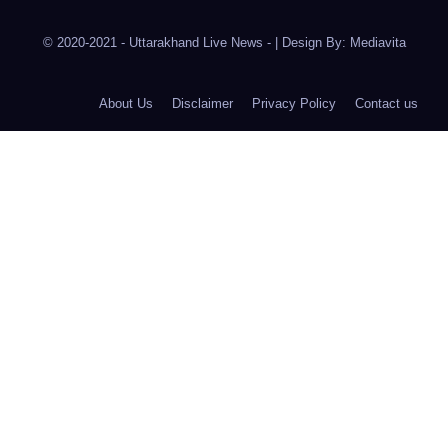
© 2020-2021
- Uttarakhand Live News -
|
Design By:
Mediavita
About Us
Disclaimer
Privacy Policy
Contact us