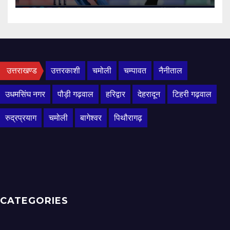
उत्तराखण्ड
उत्तरकाशी
चमोली
चम्पावत
नैनीताल
उधमसिंघ नगर
पौड़ी गढ़वाल
हरिद्वार
देहरादून
टिहरी गढ़वाल
रुद्रप्रयाग
चमोली
बागेश्वर
पिथौरागढ़
CATEGORIES