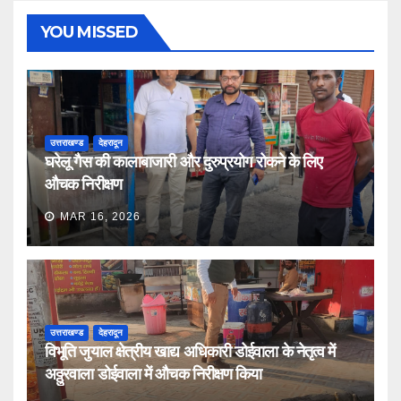
YOU MISSED
उत्तराखण्ड
देहरादून
घरेलू गैस की कालाबाजारी और दुरुप्रयोग रोकने के लिए
औचक निरीक्षण
MAR 16, 2026
उत्तराखण्ड
देहरादून
विभूति जुयाल क्षेत्रीय खाद्य अधिकारी डोईवाला के नेतृत्व में
अठ्ठुरवाला डोईवाला में औचक निरीक्षण किया