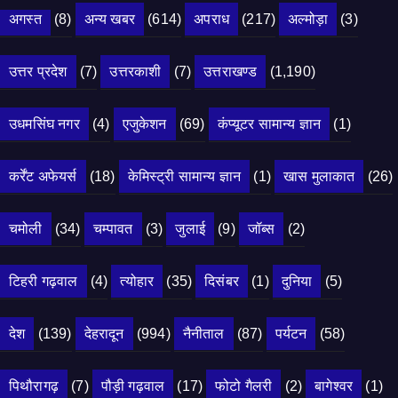
अगस्त
(8)
अन्य खबर
(614)
अपराध
(217)
अल्मोड़ा
(3)
उत्तर प्रदेश
(7)
उत्तरकाशी
(7)
उत्तराखण्ड
(1,190)
उधमसिंघ नगर
(4)
एजुकेशन
(69)
कंप्यूटर सामान्य ज्ञान
(1)
कर्रेंट अफेयर्स
(18)
केमिस्ट्री सामान्य ज्ञान
(1)
खास मुलाकात
(26)
चमोली
(34)
चम्पावत
(3)
जुलाई
(9)
जॉब्स
(2)
टिहरी गढ़वाल
(4)
त्योहार
(35)
दिसंबर
(1)
दुनिया
(5)
देश
(139)
देहरादून
(994)
नैनीताल
(87)
पर्यटन
(58)
पिथौरागढ़
(7)
पौड़ी गढ़वाल
(17)
फोटो गैलरी
(2)
बागेश्वर
(1)