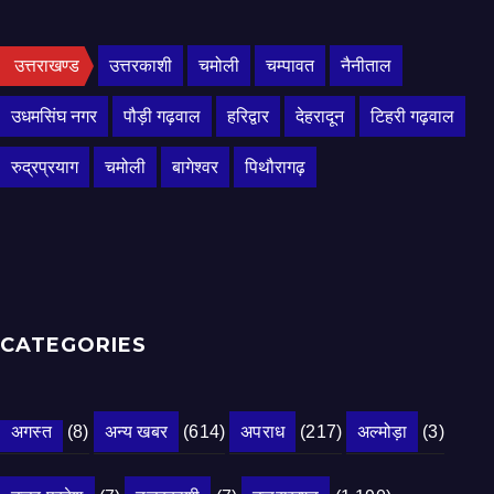
उत्तराखण्ड
उत्तरकाशी
चमोली
चम्पावत
नैनीताल
उधमसिंघ नगर
पौड़ी गढ़वाल
हरिद्वार
देहरादून
टिहरी गढ़वाल
रुद्रप्रयाग
चमोली
बागेश्वर
पिथौरागढ़
CATEGORIES
अगस्त
(8)
अन्य खबर
(614)
अपराध
(217)
अल्मोड़ा
(3)