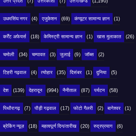
उत्तर प्रदेश
(7)
उत्तरकाशी
(7)
उत्तराखण्ड
(1,190)
उधमसिंघ नगर
(4)
एजुकेशन
(69)
कंप्यूटर सामान्य ज्ञान
(1)
कर्रेंट अफेयर्स
(18)
केमिस्ट्री सामान्य ज्ञान
(1)
खास मुलाकात
(26)
चमोली
(34)
चम्पावत
(3)
जुलाई
(9)
जॉब्स
(2)
टिहरी गढ़वाल
(4)
त्योहार
(35)
दिसंबर
(1)
दुनिया
(5)
देश
(139)
देहरादून
(994)
नैनीताल
(87)
पर्यटन
(58)
पिथौरागढ़
(7)
पौड़ी गढ़वाल
(17)
फोटो गैलरी
(2)
बागेश्वर
(1)
ब्रेकिंग न्यूज़
(18)
महत्वपूर्ण दिन/तारीख
(20)
रुद्रप्रयाग
(6)