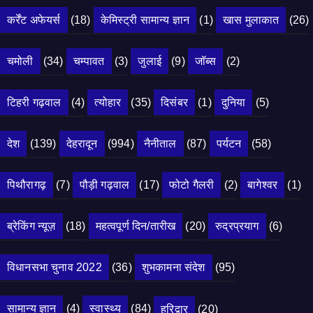
कर्रेंट अफेयर्स
(18)
केमिस्ट्री सामान्य ज्ञान
(1)
खास मुलाकात
(26)
चमोली
(34)
चम्पावत
(3)
जुलाई
(9)
जॉब्स
(2)
टिहरी गढ़वाल
(4)
त्योहार
(35)
दिसंबर
(1)
दुनिया
(5)
देश
(139)
देहरादून
(994)
नैनीताल
(87)
पर्यटन
(58)
पिथौरागढ़
(7)
पौड़ी गढ़वाल
(17)
फोटो गैलरी
(2)
बागेश्वर
(1)
ब्रेकिंग न्यूज़
(18)
महत्वपूर्ण दिन/तारीख
(20)
रुद्रप्रयाग
(6)
विधानसभा चुनाव 2022
(36)
शुभकामना संदेश
(95)
सामान्य ज्ञान
(4)
स्वास्थ्य
(84)
हरिद्वार
(20)