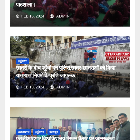
पाठशाला।
FEB 15, 2024
ADMIN
एजुकेशन
छात्रों के बीच पहुँची दून पुलिस,छात्र-छात्राओं को किया
यातायात नियमों के प्रति जागरूक
FEB 13, 2024
ADMIN
उत्तराखण्ड
एजुकेशन
देहरादून
एसजीआरआर विश्वविद्यालय मेंस्तन कैंसर पर जानरूकता