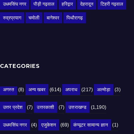
उधमसिंघ नगर
पौड़ी गढ़वाल
हरिद्वार
देहरादून
टिहरी गढ़वाल
रुद्रप्रयाग
चमोली
बागेश्वर
पिथौरागढ़
CATEGORIES
अगस्त
(8)
अन्य खबर
(614)
अपराध
(217)
अल्मोड़ा
(3)
उत्तर प्रदेश
(7)
उत्तरकाशी
(7)
उत्तराखण्ड
(1,190)
उधमसिंघ नगर
(4)
एजुकेशन
(69)
कंप्यूटर सामान्य ज्ञान
(1)