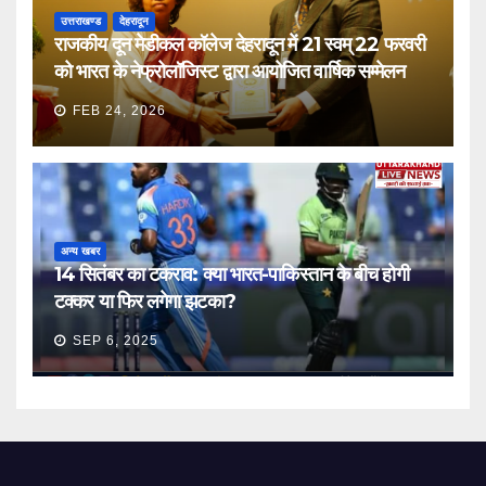
उत्तराखण्ड
देहरादून
राजकीय दून मेडीकल कॉलेज देहरादून में 21 स्वम् 22 फरवरी
को भारत के नेफ्रोलॉजिस्ट द्वारा आयोजित वार्षिक सम्मेलन
FEB 24, 2026
अन्य खबर
14 सितंबर का टकराव: क्या भारत-पाकिस्तान के बीच होगी
टक्कर या फिर लगेगा झटका?
SEP 6, 2025