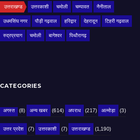
उत्तराखण्ड
उत्तरकाशी
चमोली
चम्पावत
नैनीताल
उधमसिंघ नगर
पौड़ी गढ़वाल
हरिद्वार
देहरादून
टिहरी गढ़वाल
रुद्रप्रयाग
चमोली
बागेश्वर
पिथौरागढ़
CATEGORIES
अगस्त
(8)
अन्य खबर
(614)
अपराध
(217)
अल्मोड़ा
(3)
उत्तर प्रदेश
(7)
उत्तरकाशी
(7)
उत्तराखण्ड
(1,190)