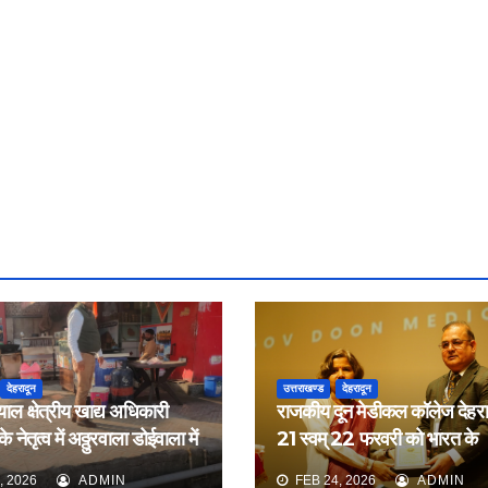
देहरादून
उत्तराखण्ड
देहरादून
याल क्षेत्रीय खाद्य अधिकारी
राजकीय दून मेडीकल कॉलेज देहरादू
 नेतृत्व में अठ्ठुरवाला डोईवाला में
21 स्वम् 22 फरवरी को भारत के
ीक्षण किया
नेफ्रोलॉजिस्ट द्वारा आयोजित वार्ष
, 2026
ADMIN
FEB 24, 2026
ADMIN