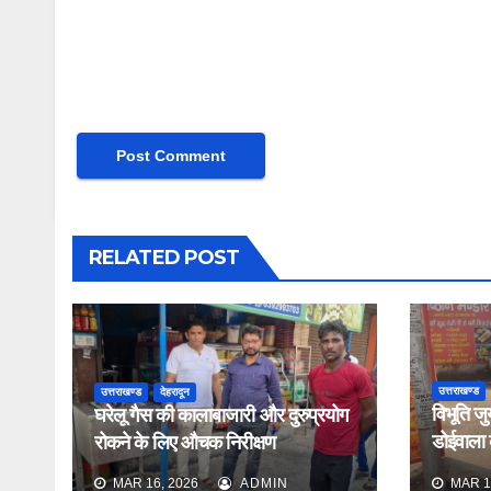
RELATED POST
उत्तराखण्ड
उत्तराखण्ड
देहरादून
विभूति जु
घरेलू गैस की कालाबाजारी और दुरुप्रयोग
डोईवाला के
रोकने के लिए औचक निरीक्षण
औचक निर
MAR 16, 2026
ADMIN
MAR 1