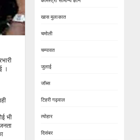
केमिस्ट्री सामान्य ज्ञान
खास मुलाकात
चमोली
चम्पावत
्रभारी
जुलाई
ुई ।
जॉब्स
वही
टिहरी गढ़वाल
त्योहार
कोई भी
 जनता
दिसंबर
का