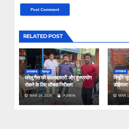
RELATED POST
उत्तराखण्ड
उत्तराखण्ड
देहरादून
विभूति जु
घरेलू गैस की कालाबाजारी और दुरुप्रयोग
डोईवाला के
रोकने के लिए औचक निरीक्षण
औचक निर
MAR 16, 2026
ADMIN
MAR 1