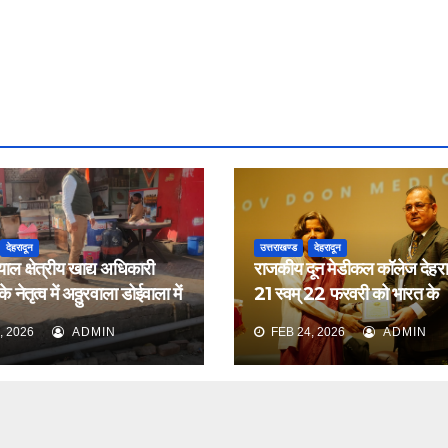
देहरादून
उत्तराखण्ड
देहरादून
याल क्षेत्रीय खाद्य अधिकारी
राजकीय दून मेडीकल कॉलेज देहरादू
 नेतृत्व में अठ्ठुरवाला डोईवाला में
21 स्वम् 22 फरवरी को भारत के
ीक्षण किया
नेफ्रोलॉजिस्ट द्वारा आयोजित वार्ष
, 2026
ADMIN
FEB 24, 2026
ADMIN
सम्मेलन