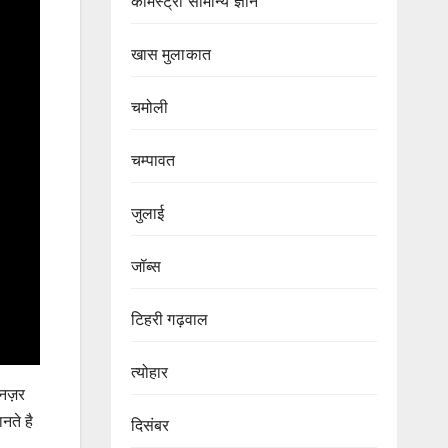
केमिस्ट्री सामान्य ज्ञान
खास मुलाकात
चमोली
चम्पावत
जुलाई
जॉब्स
टिहरी गढ़वाल
त्योहार
 नज़र
नते है
दिसंबर