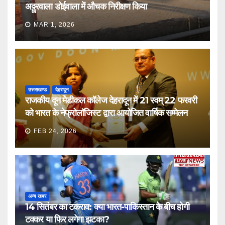
अठ्ठुरवाला डोईवाला में औचक निरीक्षण किया
MAR 1, 2026
उत्तराखण्ड
देहरादून
राजकीय दून मेडीकल कॉलेज देहरादून में 21 स्वम् 22 फरवरी
को भारत के नेफ्रोलॉजिस्ट द्वारा आयोजित वार्षिक सम्मेलन
FEB 24, 2026
अन्य खबर
14 सितंबर का टकराव: क्या भारत-पाकिस्तान के बीच होगी
टक्कर या फिर लगेगा झटका?