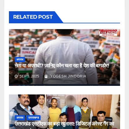
RELATED POST
अपराध
नेता या अपराधी? जानिए कौन चला रहा है देश की बागडोर!
SEP 5, 2025
YOGESH JINDORIA
अपराध
उत्तराखण्ड
उत्तराखंड एसटीएफ का बड़ा खुलासा: डिजिटल अरेस्ट गैंग का