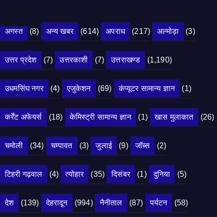
अगस्त
(8)
अन्य खबर
(614)
अपराध
(217)
अल्मोड़ा
(3)
उत्तर प्रदेश
(7)
उत्तरकाशी
(7)
उत्तराखण्ड
(1,190)
उधमसिंघ नगर
(4)
एजुकेशन
(69)
कंप्यूटर सामान्य ज्ञान
(1)
कर्रेंट अफेयर्स
(18)
केमिस्ट्री सामान्य ज्ञान
(1)
खास मुलाकात
(26)
चमोली
(34)
चम्पावत
(3)
जुलाई
(9)
जॉब्स
(2)
टिहरी गढ़वाल
(4)
त्योहार
(35)
दिसंबर
(1)
दुनिया
(5)
देश
(139)
देहरादून
(994)
नैनीताल
(87)
पर्यटन
(58)