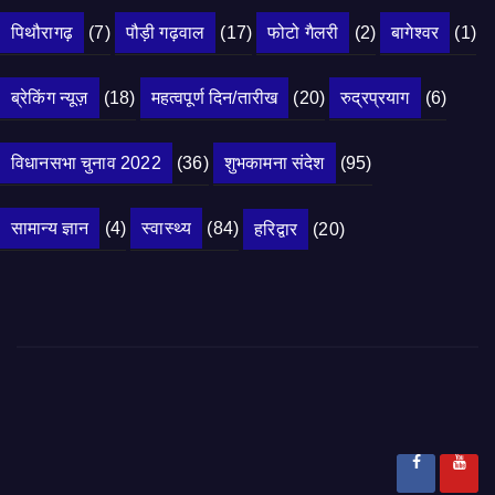
पिथौरागढ़
(7)
पौड़ी गढ़वाल
(17)
फोटो गैलरी
(2)
बागेश्वर
(1)
ब्रेकिंग न्यूज़
(18)
महत्वपूर्ण दिन/तारीख
(20)
रुद्रप्रयाग
(6)
विधानसभा चुनाव 2022
(36)
शुभकामना संदेश
(95)
सामान्य ज्ञान
(4)
स्वास्थ्य
(84)
हरिद्वार
(20)