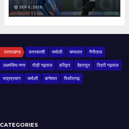
SEP 6, 2025
उत्तराखण्ड
उत्तरकाशी
चमोली
चम्पावत
नैनीताल
उधमसिंघ नगर
पौड़ी गढ़वाल
हरिद्वार
देहरादून
टिहरी गढ़वाल
रुद्रप्रयाग
चमोली
बागेश्वर
पिथौरागढ़
CATEGORIES