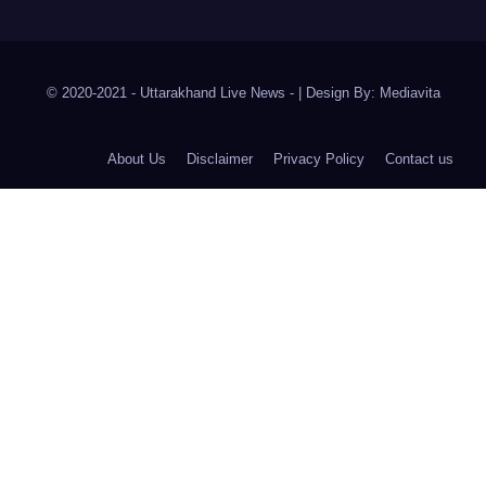
© 2020-2021
- Uttarakhand Live News -
|
Design By:
Mediavita
About Us
Disclaimer
Privacy Policy
Contact us