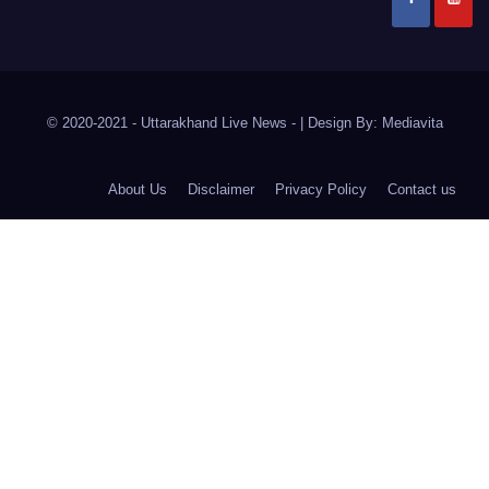
© 2020-2021
- Uttarakhand Live News -
|
Design By:
Mediavita
About Us
Disclaimer
Privacy Policy
Contact us