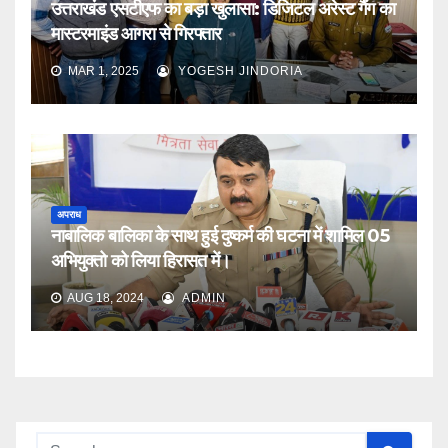
उत्तराखंड एसटीएफ का बड़ा खुलासा: डिजिटल अरेस्ट गैंग का
मास्टरमाइंड आगरा से गिरफ्तार
MAR 1, 2025
YOGESH JINDORIA
अपराध
नाबालिक बालिका के साथ हुई दुष्कर्म की घटना में शामिल 05
अभियुक्तो को लिया हिरासत में।
AUG 18, 2024
ADMIN