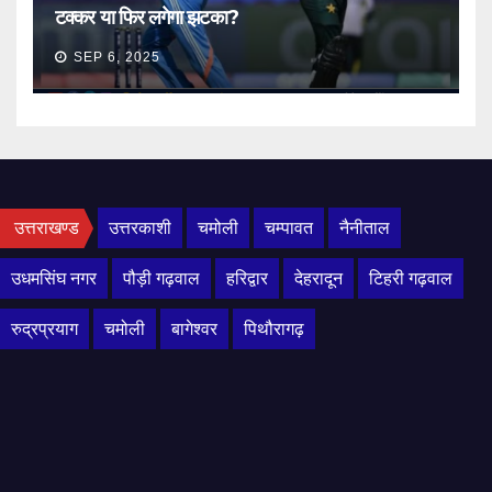
टक्कर या फिर लगेगा झटका?
SEP 6, 2025
उत्तराखण्ड
उत्तरकाशी
चमोली
चम्पावत
नैनीताल
उधमसिंघ नगर
पौड़ी गढ़वाल
हरिद्वार
देहरादून
टिहरी गढ़वाल
रुद्रप्रयाग
चमोली
बागेश्वर
पिथौरागढ़