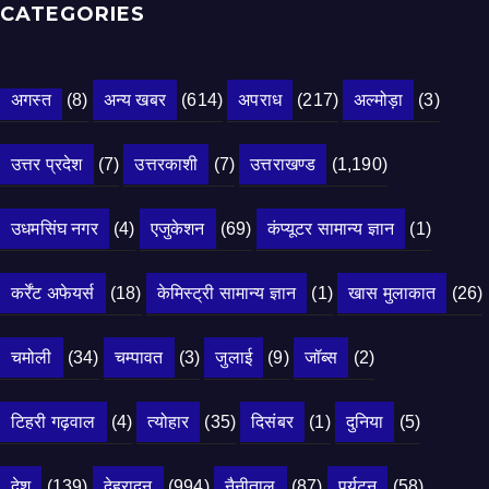
CATEGORIES
अगस्त
(8)
अन्य खबर
(614)
अपराध
(217)
अल्मोड़ा
(3)
उत्तर प्रदेश
(7)
उत्तरकाशी
(7)
उत्तराखण्ड
(1,190)
उधमसिंघ नगर
(4)
एजुकेशन
(69)
कंप्यूटर सामान्य ज्ञान
(1)
कर्रेंट अफेयर्स
(18)
केमिस्ट्री सामान्य ज्ञान
(1)
खास मुलाकात
(26)
चमोली
(34)
चम्पावत
(3)
जुलाई
(9)
जॉब्स
(2)
टिहरी गढ़वाल
(4)
त्योहार
(35)
दिसंबर
(1)
दुनिया
(5)
देश
(139)
देहरादून
(994)
नैनीताल
(87)
पर्यटन
(58)