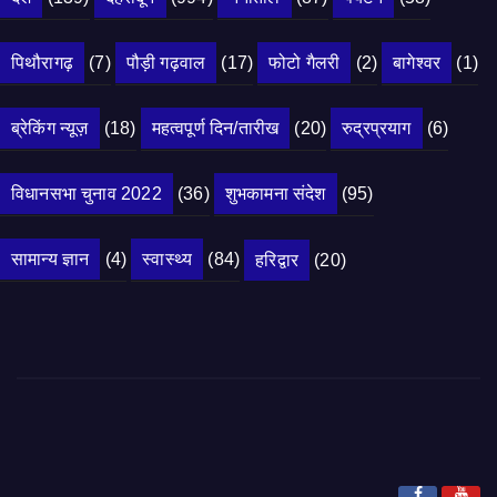
पिथौरागढ़
(7)
पौड़ी गढ़वाल
(17)
फोटो गैलरी
(2)
बागेश्वर
(1)
ब्रेकिंग न्यूज़
(18)
महत्वपूर्ण दिन/तारीख
(20)
रुद्रप्रयाग
(6)
विधानसभा चुनाव 2022
(36)
शुभकामना संदेश
(95)
सामान्य ज्ञान
(4)
स्वास्थ्य
(84)
हरिद्वार
(20)