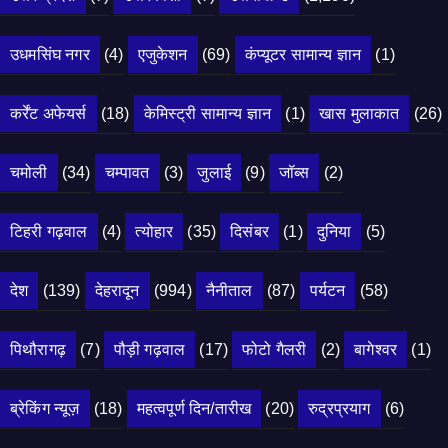
उधमसिंघ नगर
(4)
एजुकेशन
(69)
कंप्यूटर सामान्य ज्ञान
(1)
कर्रेंट अफेयर्स
(18)
केमिस्ट्री सामान्य ज्ञान
(1)
खास मुलाकात
(26)
चमोली
(34)
चम्पावत
(3)
जुलाई
(9)
जॉब्स
(2)
टिहरी गढ़वाल
(4)
त्योहार
(35)
दिसंबर
(1)
दुनिया
(5)
देश
(139)
देहरादून
(994)
नैनीताल
(87)
पर्यटन
(58)
पिथौरागढ़
(7)
पौड़ी गढ़वाल
(17)
फोटो गैलरी
(2)
बागेश्वर
(1)
ब्रेकिंग न्यूज़
(18)
महत्वपूर्ण दिन/तारीख
(20)
रुद्रप्रयाग
(6)