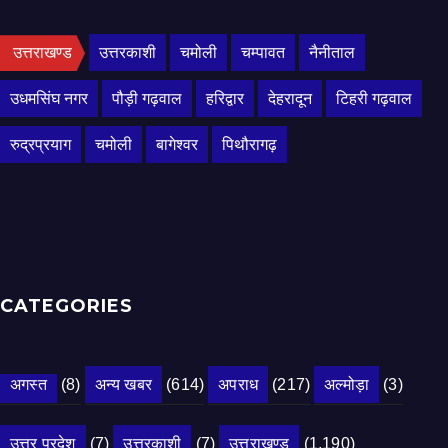
उत्तराखण्ड
उत्तरकाशी
चमोली
चम्पावत
नैनीताल
उधमसिंघ नगर
पौड़ी गढ़वाल
हरिद्वार
देहरादून
टिहरी गढ़वाल
रुद्रप्रयाग
चमोली
बागेश्वर
पिथौरागढ़
CATEGORIES
अगस्त
(8)
अन्य खबर
(614)
अपराध
(217)
अल्मोड़ा
(3)
उत्तर प्रदेश
(7)
उत्तरकाशी
(7)
उत्तराखण्ड
(1,190)