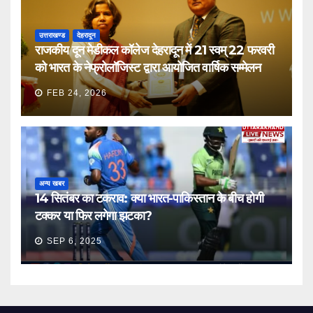
उत्तराखण्ड
देहरादून
राजकीय दून मेडीकल कॉलेज देहरादून में 21 स्वम् 22 फरवरी
को भारत के नेफ्रोलॉजिस्ट द्वारा आयोजित वार्षिक सम्मेलन
FEB 24, 2026
अन्य खबर
14 सितंबर का टकराव: क्या भारत-पाकिस्तान के बीच होगी
टक्कर या फिर लगेगा झटका?
SEP 6, 2025